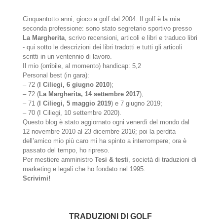
Cinquantotto anni, gioco a golf dal 2004. Il golf è la mia
seconda professione: sono stato segretario sportivo presso
La Margherita
, scrivo recensioni, articoli e libri e traduco libri
- qui sotto le descrizioni dei libri tradotti e tutti gli articoli
scritti in un ventennio di lavoro.
Il mio (orribile, al momento) handicap: 5,2
Personal best (in gara):
– 72 (
I Ciliegi, 6 giugno 2010
);
– 72 (
La Margherita, 14 settembre 2017
);
– 71 (
I Ciliegi, 5 maggio 2019
) e 7 giugno 2019;
– 70 (I Ciliegi, 10 settembre 2020).
Questo blog è stato aggiornato ogni venerdì del mondo dal
12 novembre 2010 al 23 dicembre 2016; poi la perdita
dell’amico mio più caro mi ha spinto a interrompere; ora è
passato del tempo, ho ripreso.
Per mestiere amministro
Tesi & testi
, società di traduzioni di
marketing e legali che ho fondato nel 1995.
Scrivimi!
TRADUZIONI DI GOLF