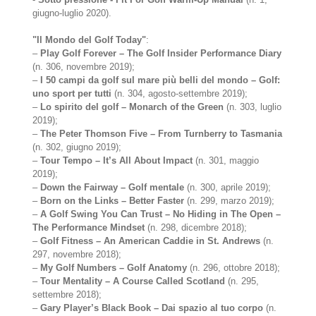
giugno-luglio 2020).
"Il Mondo del Golf Today"
:
–
Play Golf Forever – The Golf Insider Performance Diary
(n. 306, novembre 2019);
–
I 50 campi da golf sul mare più belli del mondo – Golf:
uno sport per tutti
(n. 304, agosto-settembre 2019);
–
Lo spirito del golf – Monarch of the Green
(n. 303, luglio
2019);
–
The Peter Thomson Five – From Turnberry to Tasmania
(n. 302, giugno 2019);
–
Tour Tempo – It’s All About Impact
(n. 301, maggio
2019);
–
Down the Fairway – Golf mentale
(n. 300, aprile 2019);
–
Born on the Links – Better Faster
(n. 299, marzo 2019);
–
A Golf Swing You Can Trust – No Hiding in The Open –
The Performance Mindset
(n. 298, dicembre 2018);
–
Golf Fitness – An American Caddie in St. Andrews
(n.
297, novembre 2018);
–
My Golf Numbers – Golf Anatomy
(n. 296, ottobre 2018);
–
Tour Mentality – A Course Called Scotland
(n. 295,
settembre 2018);
–
Gary Player’s Black Book – Dai spazio al tuo corpo
(n.