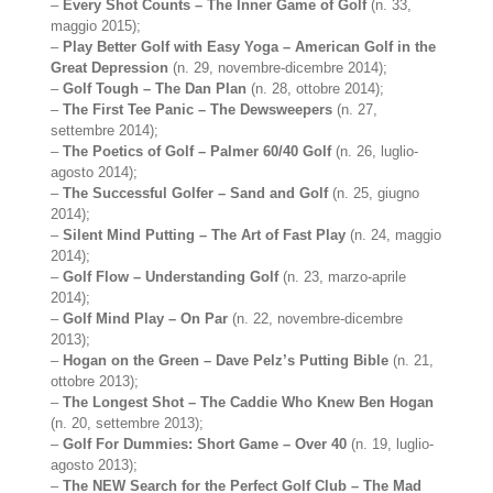
–
Every Shot Counts – The Inner Game of Golf
(n. 33,
maggio 2015);
–
Play Better Golf with Easy Yoga – American Golf in the
Great Depression
(n. 29, novembre-dicembre 2014);
–
Golf Tough – The Dan Plan
(n. 28, ottobre 2014);
–
The First Tee Panic – The Dewsweepers
(n. 27,
settembre 2014);
–
The Poetics of Golf – Palmer 60/40 Golf
(n. 26, luglio-
agosto 2014);
–
The Successful Golfer – Sand and Golf
(n. 25, giugno
2014);
–
Silent Mind Putting – The Art of Fast Play
(n. 24, maggio
2014);
–
Golf Flow – Understanding Golf
(n. 23, marzo-aprile
2014);
–
Golf Mind Play – On Par
(n. 22, novembre-dicembre
2013);
–
Hogan on the Green – Dave Pelz’s Putting Bible
(n. 21,
ottobre 2013);
–
The Longest Shot – The Caddie Who Knew Ben Hogan
(n. 20, settembre 2013);
–
Golf For Dummies: Short Game – Over 40
(n. 19, luglio-
agosto 2013);
–
The NEW Search for the Perfect Golf Club – The Mad