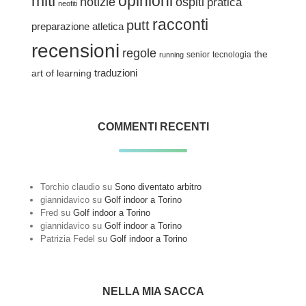
miti
opinioni
notizie
ospiti
pratica
neofiti
racconti
putt
preparazione atletica
recensioni
regole
the
senior
tecnologia
running
traduzioni
art of learning
COMMENTI RECENTI
Torchio claudio
su
Sono diventato arbitro
giannidavico
su
Golf indoor a Torino
Fred
su
Golf indoor a Torino
giannidavico
su
Golf indoor a Torino
Patrizia Fedel
su
Golf indoor a Torino
NELLA MIA SACCA