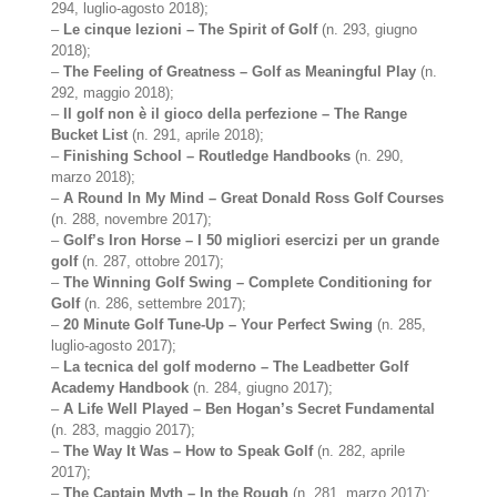
294, luglio-agosto 2018);
–
Le cinque lezioni – The Spirit of Golf
(n. 293, giugno
2018);
–
The Feeling of Greatness – Golf as Meaningful Play
(n.
292, maggio 2018);
–
Il golf non è il gioco della perfezione – The Range
Bucket List
(n. 291, aprile 2018);
–
Finishing School – Routledge Handbooks
(n. 290,
marzo 2018);
–
A Round In My Mind – Great Donald Ross Golf Courses
(n. 288, novembre 2017);
–
Golf’s Iron Horse – I 50 migliori esercizi per un grande
golf
(n. 287, ottobre 2017);
–
The Winning Golf Swing – Complete Conditioning for
Golf
(n. 286, settembre 2017);
–
20 Minute Golf Tune-Up – Your Perfect Swing
(n. 285,
luglio-agosto 2017);
–
La tecnica del golf moderno – The Leadbetter Golf
Academy Handbook
(n. 284, giugno 2017);
–
A Life Well Played – Ben Hogan’s Secret Fundamental
(n. 283, maggio 2017);
–
The Way It Was – How to Speak Golf
(n. 282, aprile
2017);
–
The Captain Myth – In the Rough
(n. 281, marzo 2017);