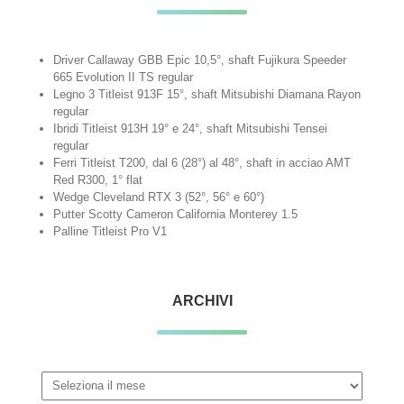
Driver Callaway GBB Epic 10,5°, shaft Fujikura Speeder
665 Evolution II TS regular
Legno 3 Titleist 913F 15°, shaft Mitsubishi Diamana Rayon
regular
Ibridi Titleist 913H 19° e 24°, shaft Mitsubishi Tensei
regular
Ferri Titleist T200, dal 6 (28°) al 48°, shaft in acciao AMT
Red R300, 1° flat
Wedge Cleveland RTX 3 (52°, 56° e 60°)
Putter Scotty Cameron California Monterey 1.5
Palline Titleist Pro V1
ARCHIVI
Archivi