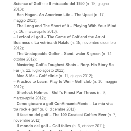
Science of Golf
e e
Il miracolo del 1950
(n. 18, giugno
2013);
–
Ben Hogan. An American Life – The Upset
(n. 17,
maggio 2013);
–
The Long and The Short of it – Playing With Your Mind
(n. 16, marzo-aprile 2013);
–
Lezioni di golf – The Game of Golf and the Art of
Business
e
La vetrina di Natale
(n. 15, novembre-dicembre
2012);
–
The Unstoppable Golfer – Sand, water & green
(n. 14,
ottobre 2012);
–
Mastering Golf’s Toughest Shots – Rory. His Story So
Far
(n. 12, luglio-agosto 2012);
–
Moe & Me – Golf clinic
(n. 11, giugno 2012);
–
Practice to Learn, Play to Win – Golf club
(n. 10, maggio
2012);
–
Sherlock Holmes – Golf’s Finest Par Threes
(n. 9,
marzo-aprile 2012);
–
Come giocare a golf ConVincenteMente – La mia vita
tra rock e golf
(n. 8, dicembre 2011);
–
Il fascino del golf – The 100 Greatest Golfers Ever
(n. 7,
novembre 2011);
–
Il mondo del golf – Golf folies
(n. 6, ottobre 2011);