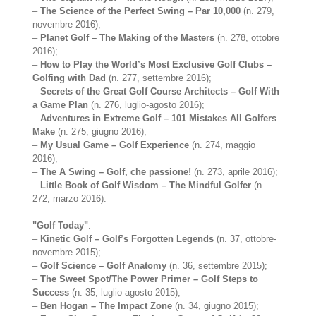
–
The Science of the Perfect Swing – Par 10,000
(n. 279,
novembre 2016);
–
Planet Golf – The Making of the Masters
(n. 278, ottobre
2016);
–
How to Play the World’s Most Exclusive Golf Clubs –
Golfing with Dad
(n. 277, settembre 2016);
–
Secrets of the Great Golf Course Architects – Golf With
a Game Plan
(n. 276, luglio-agosto 2016);
–
Adventures in Extreme Golf – 101 Mistakes All Golfers
Make
(n. 275, giugno 2016);
–
My Usual Game – Golf Experience
(n. 274, maggio
2016);
–
The A Swing – Golf, che passione!
(n. 273, aprile 2016);
–
Little Book of Golf Wisdom – The Mindful Golfer
(n.
272, marzo 2016).
"Golf Today"
:
–
Kinetic Golf – Golf’s Forgotten Legends
(n. 37, ottobre-
novembre 2015);
–
Golf Science – Golf Anatomy
(n. 36, settembre 2015);
–
The Sweet Spot/The Power Primer – Golf Steps to
Success
(n. 35, luglio-agosto 2015);
–
Ben Hogan – The Impact Zone
(n. 34, giugno 2015);