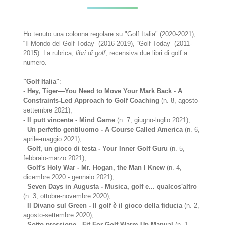
Ho tenuto una colonna regolare su "Golf Italia" (2020-2021),
“Il Mondo del Golf Today” (2016-2019), “Golf Today” (2011-
2015). La rubrica,
libri di golf
, recensiva due libri di golf a
numero.
"Golf Italia"
:
-
Hey, Tiger—You Need to Move Your Mark Back - A
Constraints-Led Approach to Golf Coaching
(n. 8, agosto-
settembre 2021);
-
Il putt vincente - Mind Game
(n. 7, giugno-luglio 2021);
-
Un perfetto gentiluomo - A Course Called America
(n. 6,
aprile-maggio 2021);
-
Golf, un gioco di testa - Your Inner Golf Guru
(n. 5,
febbraio-marzo 2021);
-
Golf's Holy War - Mr. Hogan, the Man I Knew
(n. 4,
dicembre 2020 - gennaio 2021);
-
Seven Days in Augusta - Musica, golf e... qualcos'altro
(n. 3, ottobre-novembre 2020);
-
Il Divano sul Green - Il golf è il gioco della fiducia
(n. 2,
agosto-settembre 2020);
-
Sotto pressione - Fit For Golf Warm-Up Manual
(n. 1,