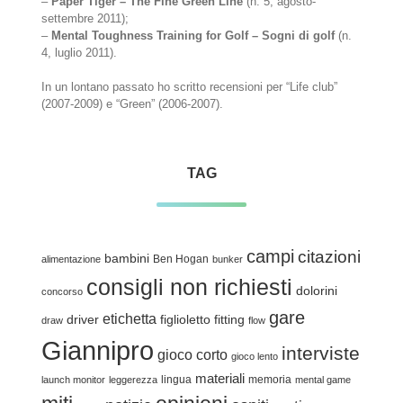
–
Paper Tiger – The Fine Green Line
(n. 5, agosto-
settembre 2011);
–
Mental Toughness Training for Golf – Sogni di golf
(n.
4, luglio 2011).
In un lontano passato ho scritto recensioni per “Life club”
(2007-2009) e “Green” (2006-2007).
TAG
campi
citazioni
bambini
Ben Hogan
alimentazione
bunker
consigli non richiesti
dolorini
concorso
gare
etichetta
driver
figlioletto
fitting
draw
flow
Giannipro
interviste
gioco corto
gioco lento
materiali
lingua
memoria
launch monitor
leggerezza
mental game