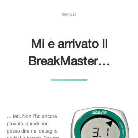
Salta
Passa
al
al
MENU
contenuto
menu
principale
Mi è arrivato il
BreakMaster…
… ieri. Non l’ho ancora
provato, quindi non
posso dire nel dettaglio