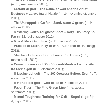
(n. 16, marzo-aprile 2013);
–
Lezioni di golf – The Game of Golf and the Art of
Business
e
La vetrina di Natale
(n. 15, novembre-dicembre
2012);
–
The Unstoppable Golfer – Sand, water & green
(n. 14,
ottobre 2012);
–
Mastering Golf’s Toughest Shots – Rory. His Story So
Far
(n. 12, luglio-agosto 2012);
–
Moe & Me – Golf clinic
(n. 11, giugno 2012);
–
Practice to Learn, Play to Win – Golf club
(n. 10, maggio
2012);
–
Sherlock Holmes – Golf’s Finest Par Threes
(n. 9,
marzo-aprile 2012);
–
Come giocare a golf ConVincenteMente – La mia vita
tra rock e golf
(n. 8, dicembre 2011);
–
Il fascino del golf – The 100 Greatest Golfers Ever
(n. 7,
novembre 2011);
–
Il mondo del golf – Golf folies
(n. 6, ottobre 2011);
–
Paper Tiger – The Fine Green Line
(n. 5, agosto-
settembre 2011);
–
Mental Toughness Training for Golf – Sogni di golf
(n.
4, luglio 2011).