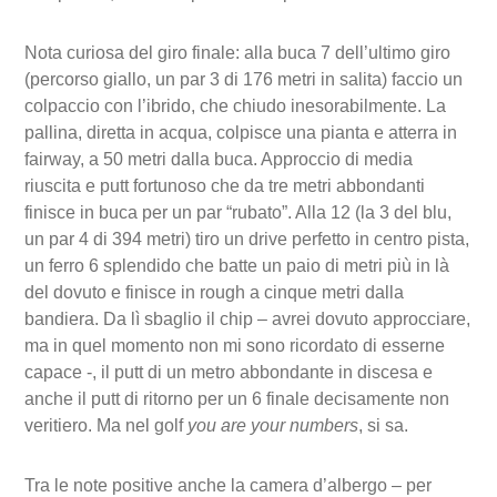
Nota curiosa del giro finale: alla buca 7 dell’ultimo giro
(percorso giallo, un par 3 di 176 metri in salita) faccio un
colpaccio con l’ibrido, che chiudo inesorabilmente. La
pallina, diretta in acqua, colpisce una pianta e atterra in
fairway, a 50 metri dalla buca. Approccio di media
riuscita e putt fortunoso che da tre metri abbondanti
finisce in buca per un par “rubato”. Alla 12 (la 3 del blu,
un par 4 di 394 metri) tiro un drive perfetto in centro pista,
un ferro 6 splendido che batte un paio di metri più in là
del dovuto e finisce in rough a cinque metri dalla
bandiera. Da lì sbaglio il chip – avrei dovuto approcciare,
ma in quel momento non mi sono ricordato di esserne
capace -, il putt di un metro abbondante in discesa e
anche il putt di ritorno per un 6 finale decisamente non
veritiero. Ma nel golf
you are your numbers
, si sa.
Tra le note positive anche la camera d’albergo – per