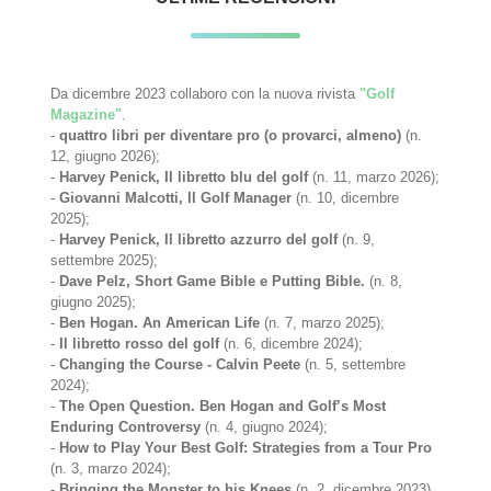
Da dicembre 2023 collaboro con la nuova rivista
"Golf
Magazine"
.
-
quattro libri per diventare pro (o provarci, almeno)
(n.
12, giugno 2026);
-
Harvey Penick, Il libretto blu del golf
(n. 11, marzo 2026);
-
Giovanni Malcotti, Il Golf Manager
(n. 10, dicembre
2025);
-
Harvey Penick, Il libretto azzurro del golf
(n. 9,
settembre 2025);
-
Dave Pelz, Short Game Bible e Putting Bible.
(n. 8,
giugno 2025);
-
Ben Hogan. An American Life
(n. 7, marzo 2025);
-
Il libretto rosso del golf
(n. 6, dicembre 2024);
-
Changing the Course - Calvin Peete
(n. 5, settembre
2024);
-
The Open Question. Ben Hogan and Golf’s Most
Enduring Controversy
(n. 4, giugno 2024);
-
How to Play Your Best Golf: Strategies from a Tour Pro
(n. 3, marzo 2024);
-
Bringing the Monster to his Knees
(n. 2, dicembre 2023).