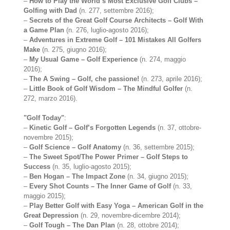
–
How to Play the World’s Most Exclusive Golf Clubs –
Golfing with Dad
(n. 277, settembre 2016);
–
Secrets of the Great Golf Course Architects – Golf With
a Game Plan
(n. 276, luglio-agosto 2016);
–
Adventures in Extreme Golf – 101 Mistakes All Golfers
Make
(n. 275, giugno 2016);
–
My Usual Game – Golf Experience
(n. 274, maggio
2016);
–
The A Swing – Golf, che passione!
(n. 273, aprile 2016);
–
Little Book of Golf Wisdom – The Mindful Golfer
(n.
272, marzo 2016).
"Golf Today"
:
–
Kinetic Golf – Golf’s Forgotten Legends
(n. 37, ottobre-
novembre 2015);
–
Golf Science – Golf Anatomy
(n. 36, settembre 2015);
–
The Sweet Spot/The Power Primer – Golf Steps to
Success
(n. 35, luglio-agosto 2015);
–
Ben Hogan – The Impact Zone
(n. 34, giugno 2015);
–
Every Shot Counts – The Inner Game of Golf
(n. 33,
maggio 2015);
–
Play Better Golf with Easy Yoga – American Golf in the
Great Depression
(n. 29, novembre-dicembre 2014);
–
Golf Tough – The Dan Plan
(n. 28, ottobre 2014);