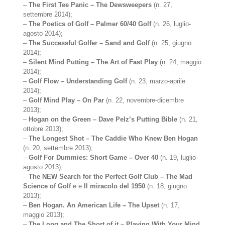
–
The First Tee Panic – The Dewsweepers
(n. 27,
settembre 2014);
–
The Poetics of Golf – Palmer 60/40 Golf
(n. 26, luglio-
agosto 2014);
–
The Successful Golfer – Sand and Golf
(n. 25, giugno
2014);
–
Silent Mind Putting – The Art of Fast Play
(n. 24, maggio
2014);
–
Golf Flow – Understanding Golf
(n. 23, marzo-aprile
2014);
–
Golf Mind Play – On Par
(n. 22, novembre-dicembre
2013);
–
Hogan on the Green – Dave Pelz’s Putting Bible
(n. 21,
ottobre 2013);
–
The Longest Shot – The Caddie Who Knew Ben Hogan
(n. 20, settembre 2013);
–
Golf For Dummies: Short Game – Over 40
(n. 19, luglio-
agosto 2013);
–
The NEW Search for the Perfect Golf Club – The Mad
Science of Golf
e e
Il miracolo del 1950
(n. 18, giugno
2013);
–
Ben Hogan. An American Life – The Upset
(n. 17,
maggio 2013);
–
The Long and The Short of it – Playing With Your Mind