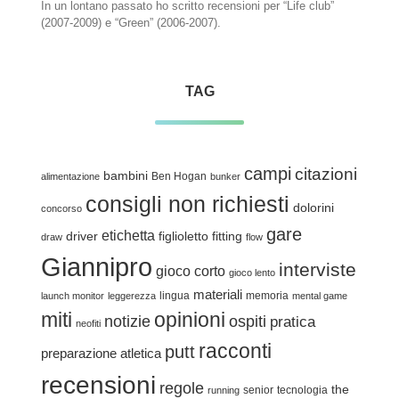
In un lontano passato ho scritto recensioni per “Life club”
(2007-2009) e “Green” (2006-2007).
TAG
campi
citazioni
bambini
Ben Hogan
alimentazione
bunker
consigli non richiesti
dolorini
concorso
gare
etichetta
driver
figlioletto
fitting
draw
flow
Giannipro
interviste
gioco corto
gioco lento
materiali
lingua
memoria
launch monitor
leggerezza
mental game
miti
opinioni
notizie
ospiti
pratica
neofiti
racconti
putt
preparazione atletica
recensioni
regole
the
senior
tecnologia
running