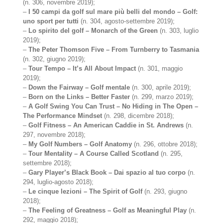
(n. 306, novembre 2019);
–
I 50 campi da golf sul mare più belli del mondo – Golf:
uno sport per tutti
(n. 304, agosto-settembre 2019);
–
Lo spirito del golf – Monarch of the Green
(n. 303, luglio
2019);
–
The Peter Thomson Five – From Turnberry to Tasmania
(n. 302, giugno 2019);
–
Tour Tempo – It’s All About Impact
(n. 301, maggio
2019);
–
Down the Fairway – Golf mentale
(n. 300, aprile 2019);
–
Born on the Links – Better Faster
(n. 299, marzo 2019);
–
A Golf Swing You Can Trust – No Hiding in The Open –
The Performance Mindset
(n. 298, dicembre 2018);
–
Golf Fitness – An American Caddie in St. Andrews
(n.
297, novembre 2018);
–
My Golf Numbers – Golf Anatomy
(n. 296, ottobre 2018);
–
Tour Mentality – A Course Called Scotland
(n. 295,
settembre 2018);
–
Gary Player’s Black Book – Dai spazio al tuo corpo
(n.
294, luglio-agosto 2018);
–
Le cinque lezioni – The Spirit of Golf
(n. 293, giugno
2018);
–
The Feeling of Greatness – Golf as Meaningful Play
(n.
292, maggio 2018);