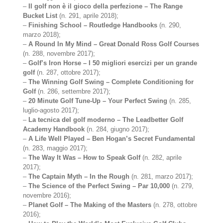
–
Il golf non è il gioco della perfezione – The Range
Bucket List
(n. 291, aprile 2018);
–
Finishing School – Routledge Handbooks
(n. 290,
marzo 2018);
–
A Round In My Mind – Great Donald Ross Golf Courses
(n. 288, novembre 2017);
–
Golf’s Iron Horse – I 50 migliori esercizi per un grande
golf
(n. 287, ottobre 2017);
–
The Winning Golf Swing – Complete Conditioning for
Golf
(n. 286, settembre 2017);
–
20 Minute Golf Tune-Up – Your Perfect Swing
(n. 285,
luglio-agosto 2017);
–
La tecnica del golf moderno – The Leadbetter Golf
Academy Handbook
(n. 284, giugno 2017);
–
A Life Well Played – Ben Hogan’s Secret Fundamental
(n. 283, maggio 2017);
–
The Way It Was – How to Speak Golf
(n. 282, aprile
2017);
–
The Captain Myth – In the Rough
(n. 281, marzo 2017);
–
The Science of the Perfect Swing – Par 10,000
(n. 279,
novembre 2016);
–
Planet Golf – The Making of the Masters
(n. 278, ottobre
2016);