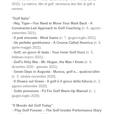
2015). La rubrica,
libri di golf
, recensiva due libri di golf a
numero.
"Golf Italia"
:
-
Hey, Tiger—You Need to Move Your Mark Back - A
Constraints-Led Approach to Golf Coaching
(n. 8, agosto-
settembre 2021);
-
Il putt vincente - Mind Game
(n. 7, giugno-luglio 2021);
-
Un perfetto gentiluomo - A Course Called America
(n. 6,
aprile-maggio 2021);
-
Golf, un gioco di testa - Your Inner Golf Guru
(n. 5,
febbraio-marzo 2021);
-
Golf's Holy War - Mr. Hogan, the Man I Knew
(n. 4,
dicembre 2020 - gennaio 2021);
-
Seven Days in Augusta - Musica, golf e... qualcos'altro
(n. 3, ottobre-novembre 2020);
-
Il Divano sul Green - Il golf è il gioco della fiducia
(n. 2,
agosto-settembre 2020);
-
Sotto pressione - Fit For Golf Warm-Up Manual
(n. 1,
giugno-luglio 2020).
"Il Mondo del Golf Today"
:
–
Play Golf Forever – The Golf Insider Performance Diary