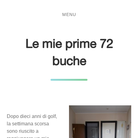
Salta
Passa
al
al
MENU
contenuto
menu
principale
Le mie prime 72
buche
Dopo dieci anni di golf,
la settimana scorsa
sono riuscito a