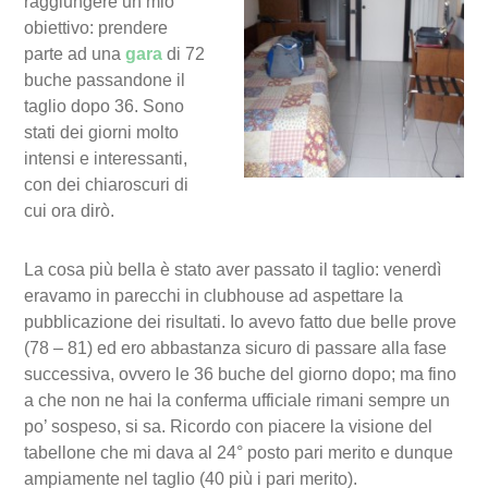
raggiungere un mio
obiettivo: prendere
parte ad una
gara
di 72
buche passandone il
taglio dopo 36. Sono
stati dei giorni molto
intensi e interessanti,
con dei chiaroscuri di
cui ora dirò.
La cosa più bella è stato aver passato il taglio: venerdì
eravamo in parecchi in clubhouse ad aspettare la
pubblicazione dei risultati. Io avevo fatto due belle prove
(78 – 81) ed ero abbastanza sicuro di passare alla fase
successiva, ovvero le 36 buche del giorno dopo; ma fino
a che non ne hai la conferma ufficiale rimani sempre un
po’ sospeso, si sa. Ricordo con piacere la visione del
tabellone che mi dava al 24° posto pari merito e dunque
ampiamente nel taglio (40 più i pari merito).