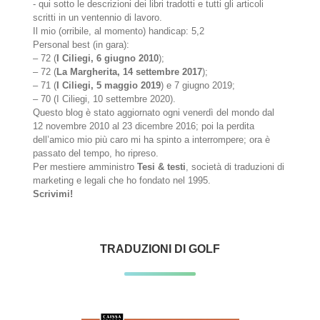
- qui sotto le descrizioni dei libri tradotti e tutti gli articoli
scritti in un ventennio di lavoro.
Il mio (orribile, al momento) handicap: 5,2
Personal best (in gara):
– 72 (
I Ciliegi, 6 giugno 2010
);
– 72 (
La Margherita, 14 settembre 2017
);
– 71 (
I Ciliegi, 5 maggio 2019
) e 7 giugno 2019;
– 70 (I Ciliegi, 10 settembre 2020).
Questo blog è stato aggiornato ogni venerdì del mondo dal
12 novembre 2010 al 23 dicembre 2016; poi la perdita
dell’amico mio più caro mi ha spinto a interrompere; ora è
passato del tempo, ho ripreso.
Per mestiere amministro
Tesi & testi
, società di traduzioni di
marketing e legali che ho fondato nel 1995.
Scrivimi!
TRADUZIONI DI GOLF