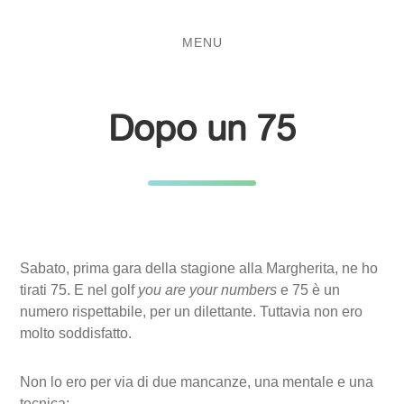
Salta
Passa
al
al
MENU
contenuto
menu
principale
Dopo un 75
Sabato, prima gara della stagione alla Margherita, ne ho
tirati 75. E nel golf
you are your numbers
e 75 è un
numero rispettabile, per un dilettante. Tuttavia non ero
molto soddisfatto.
Non lo ero per via di due mancanze, una mentale e una
tecnica: