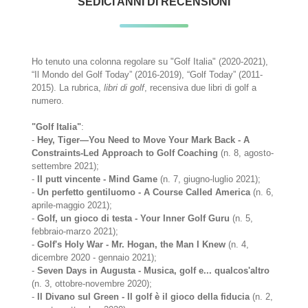
SEDICI ANNI DI RECENSIONI
Ho tenuto una colonna regolare su "Golf Italia" (2020-2021),
“Il Mondo del Golf Today” (2016-2019), “Golf Today” (2011-
2015). La rubrica,
libri di golf
, recensiva due libri di golf a
numero.
"Golf Italia"
:
-
Hey, Tiger—You Need to Move Your Mark Back - A
Constraints-Led Approach to Golf Coaching
(n. 8, agosto-
settembre 2021);
-
Il putt vincente - Mind Game
(n. 7, giugno-luglio 2021);
-
Un perfetto gentiluomo - A Course Called America
(n. 6,
aprile-maggio 2021);
-
Golf, un gioco di testa - Your Inner Golf Guru
(n. 5,
febbraio-marzo 2021);
-
Golf's Holy War - Mr. Hogan, the Man I Knew
(n. 4,
dicembre 2020 - gennaio 2021);
-
Seven Days in Augusta - Musica, golf e... qualcos'altro
(n. 3, ottobre-novembre 2020);
-
Il Divano sul Green - Il golf è il gioco della fiducia
(n. 2,