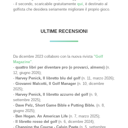
- il secondo, scaricabile gratuitamente
qui
, è destinato al
golfista che desidera seriamente migliorare il proprio gioco.
ULTIME RECENSIONI
Da dicembre 2023 collaboro con la nuova rivista
"Golf
Magazine"
.
-
quattro libri per diventare pro (o provarci, almeno)
(n.
12, giugno 2026);
-
Harvey Penick, Il libretto blu del golf
(n. 11, marzo 2026);
-
Giovanni Malcotti, Il Golf Manager
(n. 10, dicembre
2025);
-
Harvey Penick, Il libretto azzurro del golf
(n. 9,
settembre 2025);
-
Dave Pelz, Short Game Bible e Putting Bible.
(n. 8,
giugno 2025);
-
Ben Hogan. An American Life
(n. 7, marzo 2025);
-
Il libretto rosso del golf
(n. 6, dicembre 2024);
-
Changing the Course - Calvin Peete
(n. 5, settembre