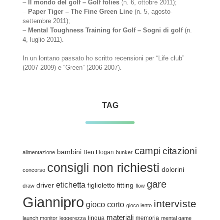
–
Il mondo del golf – Golf folies
(n. 6, ottobre 2011);
–
Paper Tiger – The Fine Green Line
(n. 5, agosto-
settembre 2011);
–
Mental Toughness Training for Golf – Sogni di golf
(n.
4, luglio 2011).
In un lontano passato ho scritto recensioni per “Life club”
(2007-2009) e “Green” (2006-2007).
TAG
campi
citazioni
bambini
Ben Hogan
alimentazione
bunker
consigli non richiesti
dolorini
concorso
gare
etichetta
driver
figlioletto
fitting
draw
flow
Giannipro
interviste
gioco corto
gioco lento
materiali
lingua
memoria
launch monitor
leggerezza
mental game