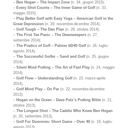
–
Ben Hogan – The Impact Zone
(n. 34, giugno 2015);
–
Every Shot Counts – The Inner Game of Golf
(n. 33,
maggio 2015);
–
Play Better Golf with Easy Yoga – American Golf in the
Great Depression
(n. 29, novembre-dicembre 2014);
–
Golf Tough – The Dan Plan
(n. 28, ottobre 2014);
–
The First Tee Panic – The Dewsweepers
(n. 27,
settembre 2014);
–
The Poetics of Golf – Palmer 60/40 Golf
(n. 26, luglio-
agosto 2014);
–
The Successful Golfer – Sand and Golf
(n. 25, giugno
2014);
–
Silent Mind Putting – The Art of Fast Play
(n. 24, maggio
2014);
–
Golf Flow – Understanding Golf
(n. 23, marzo-aprile
2014);
–
Golf Mind Play – On Par
(n. 22, novembre-dicembre
2013);
–
Hogan on the Green – Dave Pelz’s Putting Bible
(n. 21,
ottobre 2013);
–
The Longest Shot – The Caddie Who Knew Ben Hogan
(n. 20, settembre 2013);
–
Golf For Dummies: Short Game – Over 40
(n. 19, luglio-
agosto 2013);