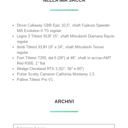
NELLA MIA SACCA
Driver Callaway GBB Epic 10,5°, shaft Fujikura Speeder
665 Evolution II TS regular
Legno 3 Titleist 913F 15°, shaft Mitsubishi Diamana Rayon
regular
Ibridi Titleist 913H 19° e 24°, shaft Mitsubishi Tensei
regular
Ferri Titleist T200, dal 6 (28°) al 48°, shaft in acciao AMT
Red R300, 1° flat
Wedge Cleveland RTX 3 (52°, 56° e 60°)
Putter Scotty Cameron California Monterey 1.5
Palline Titleist Pro V1
ARCHIVI
Archivi