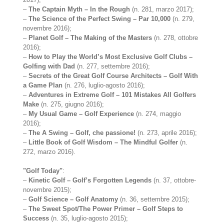
–
The Captain Myth – In the Rough
(n. 281, marzo 2017);
–
The Science of the Perfect Swing – Par 10,000
(n. 279,
novembre 2016);
–
Planet Golf – The Making of the Masters
(n. 278, ottobre
2016);
–
How to Play the World’s Most Exclusive Golf Clubs –
Golfing with Dad
(n. 277, settembre 2016);
–
Secrets of the Great Golf Course Architects – Golf With
a Game Plan
(n. 276, luglio-agosto 2016);
–
Adventures in Extreme Golf – 101 Mistakes All Golfers
Make
(n. 275, giugno 2016);
–
My Usual Game – Golf Experience
(n. 274, maggio
2016);
–
The A Swing – Golf, che passione!
(n. 273, aprile 2016);
–
Little Book of Golf Wisdom – The Mindful Golfer
(n.
272, marzo 2016).
"Golf Today"
:
–
Kinetic Golf – Golf’s Forgotten Legends
(n. 37, ottobre-
novembre 2015);
–
Golf Science – Golf Anatomy
(n. 36, settembre 2015);
–
The Sweet Spot/The Power Primer – Golf Steps to
Success
(n. 35, luglio-agosto 2015);