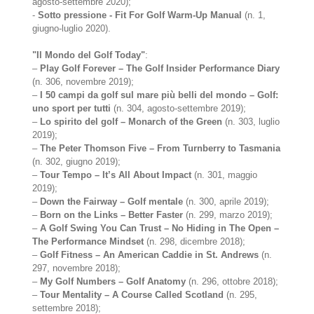
agosto-settembre 2020);
-
Sotto pressione - Fit For Golf Warm-Up Manual
(n. 1,
giugno-luglio 2020).
"Il Mondo del Golf Today"
:
–
Play Golf Forever – The Golf Insider Performance Diary
(n. 306, novembre 2019);
–
I 50 campi da golf sul mare più belli del mondo – Golf:
uno sport per tutti
(n. 304, agosto-settembre 2019);
–
Lo spirito del golf – Monarch of the Green
(n. 303, luglio
2019);
–
The Peter Thomson Five – From Turnberry to Tasmania
(n. 302, giugno 2019);
–
Tour Tempo – It’s All About Impact
(n. 301, maggio
2019);
–
Down the Fairway – Golf mentale
(n. 300, aprile 2019);
–
Born on the Links – Better Faster
(n. 299, marzo 2019);
–
A Golf Swing You Can Trust – No Hiding in The Open –
The Performance Mindset
(n. 298, dicembre 2018);
–
Golf Fitness – An American Caddie in St. Andrews
(n.
297, novembre 2018);
–
My Golf Numbers – Golf Anatomy
(n. 296, ottobre 2018);
–
Tour Mentality – A Course Called Scotland
(n. 295,
settembre 2018);