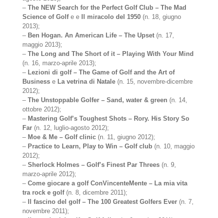
–
The NEW Search for the Perfect Golf Club – The Mad
Science of Golf
e e
Il miracolo del 1950
(n. 18, giugno
2013);
–
Ben Hogan. An American Life – The Upset
(n. 17,
maggio 2013);
–
The Long and The Short of it – Playing With Your Mind
(n. 16, marzo-aprile 2013);
–
Lezioni di golf – The Game of Golf and the Art of
Business
e
La vetrina di Natale
(n. 15, novembre-dicembre
2012);
–
The Unstoppable Golfer – Sand, water & green
(n. 14,
ottobre 2012);
–
Mastering Golf’s Toughest Shots – Rory. His Story So
Far
(n. 12, luglio-agosto 2012);
–
Moe & Me – Golf clinic
(n. 11, giugno 2012);
–
Practice to Learn, Play to Win – Golf club
(n. 10, maggio
2012);
–
Sherlock Holmes – Golf’s Finest Par Threes
(n. 9,
marzo-aprile 2012);
–
Come giocare a golf ConVincenteMente – La mia vita
tra rock e golf
(n. 8, dicembre 2011);
–
Il fascino del golf – The 100 Greatest Golfers Ever
(n. 7,
novembre 2011);