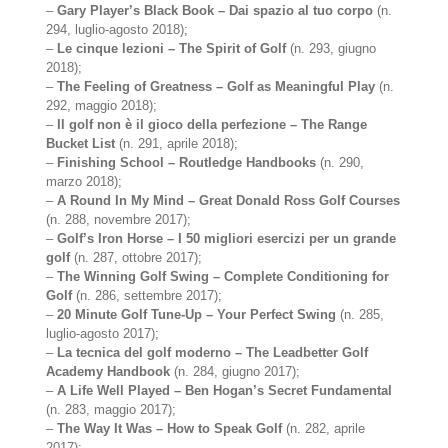
–
Gary Player’s Black Book – Dai spazio al tuo corpo
(n.
294, luglio-agosto 2018);
–
Le cinque lezioni – The Spirit of Golf
(n. 293, giugno
2018);
–
The Feeling of Greatness – Golf as Meaningful Play
(n.
292, maggio 2018);
–
Il golf non è il gioco della perfezione – The Range
Bucket List
(n. 291, aprile 2018);
–
Finishing School – Routledge Handbooks
(n. 290,
marzo 2018);
–
A Round In My Mind – Great Donald Ross Golf Courses
(n. 288, novembre 2017);
–
Golf’s Iron Horse – I 50 migliori esercizi per un grande
golf
(n. 287, ottobre 2017);
–
The Winning Golf Swing – Complete Conditioning for
Golf
(n. 286, settembre 2017);
–
20 Minute Golf Tune-Up – Your Perfect Swing
(n. 285,
luglio-agosto 2017);
–
La tecnica del golf moderno – The Leadbetter Golf
Academy Handbook
(n. 284, giugno 2017);
–
A Life Well Played – Ben Hogan’s Secret Fundamental
(n. 283, maggio 2017);
–
The Way It Was – How to Speak Golf
(n. 282, aprile
2017);