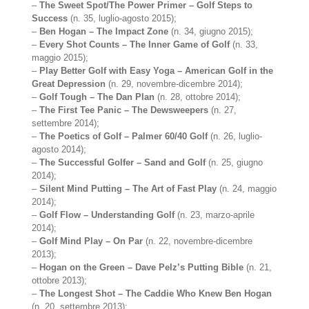
–
The Sweet Spot/The Power Primer – Golf Steps to
Success
(n. 35, luglio-agosto 2015);
–
Ben Hogan – The Impact Zone
(n. 34, giugno 2015);
–
Every Shot Counts – The Inner Game of Golf
(n. 33,
maggio 2015);
–
Play Better Golf with Easy Yoga – American Golf in the
Great Depression
(n. 29, novembre-dicembre 2014);
–
Golf Tough – The Dan Plan
(n. 28, ottobre 2014);
–
The First Tee Panic – The Dewsweepers
(n. 27,
settembre 2014);
–
The Poetics of Golf – Palmer 60/40 Golf
(n. 26, luglio-
agosto 2014);
–
The Successful Golfer – Sand and Golf
(n. 25, giugno
2014);
–
Silent Mind Putting – The Art of Fast Play
(n. 24, maggio
2014);
–
Golf Flow – Understanding Golf
(n. 23, marzo-aprile
2014);
–
Golf Mind Play – On Par
(n. 22, novembre-dicembre
2013);
–
Hogan on the Green – Dave Pelz’s Putting Bible
(n. 21,
ottobre 2013);
–
The Longest Shot – The Caddie Who Knew Ben Hogan
(n. 20, settembre 2013);