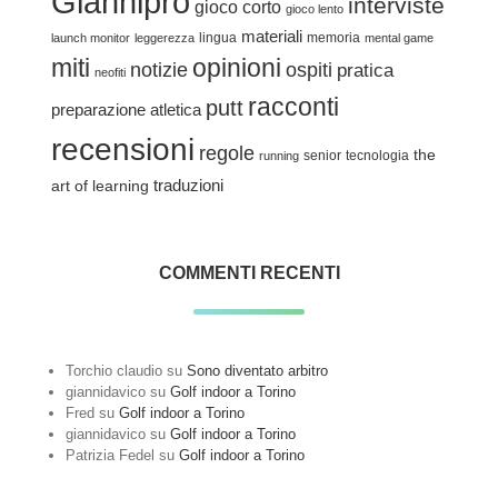
Giannipro
interviste
gioco corto
gioco lento
materiali
lingua
memoria
launch monitor
leggerezza
mental game
miti
opinioni
notizie
ospiti
pratica
neofiti
racconti
putt
preparazione atletica
recensioni
regole
the
senior
tecnologia
running
traduzioni
art of learning
COMMENTI RECENTI
Torchio claudio
su
Sono diventato arbitro
giannidavico
su
Golf indoor a Torino
Fred
su
Golf indoor a Torino
giannidavico
su
Golf indoor a Torino
Patrizia Fedel
su
Golf indoor a Torino