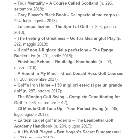
–
Tour Mentality – A Course Called Scotland
(n. 295,
settembre 2018);
–
Gary Player’s Black Book – Dai spazio al tuo corpo
(n.
294, luglio-agosto 2018);
–
Le cinque lezioni – The Spirit of Golf
(n. 293, giugno
2018);
–
The Feeling of Greatness – Golf as Meaningful Play
(n.
292, maggio 2018);
–
Il golf non è il gioco della perfezione – The Range
Bucket List
(n. 291, aprile 2018);
–
Finishing School – Routledge Handbooks
(n. 290,
marzo 2018);
–
A Round In My Mind – Great Donald Ross Golf Courses
(n. 288, novembre 2017);
–
Golf’s Iron Horse – I 50 migliori esercizi per un grande
golf
(n. 287, ottobre 2017);
–
The Winning Golf Swing – Complete Conditioning for
Golf
(n. 286, settembre 2017);
–
20 Minute Golf Tune-Up – Your Perfect Swing
(n. 285,
luglio-agosto 2017);
–
La tecnica del golf moderno – The Leadbetter Golf
Academy Handbook
(n. 284, giugno 2017);
–
A Life Well Played – Ben Hogan’s Secret Fundamental
(n. 283, maggio 2017);