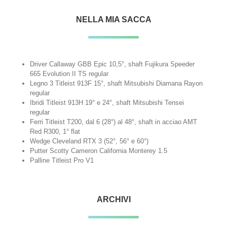
NELLA MIA SACCA
Driver Callaway GBB Epic 10,5°, shaft Fujikura Speeder
665 Evolution II TS regular
Legno 3 Titleist 913F 15°, shaft Mitsubishi Diamana Rayon
regular
Ibridi Titleist 913H 19° e 24°, shaft Mitsubishi Tensei
regular
Ferri Titleist T200, dal 6 (28°) al 48°, shaft in acciao AMT
Red R300, 1° flat
Wedge Cleveland RTX 3 (52°, 56° e 60°)
Putter Scotty Cameron California Monterey 1.5
Palline Titleist Pro V1
ARCHIVI