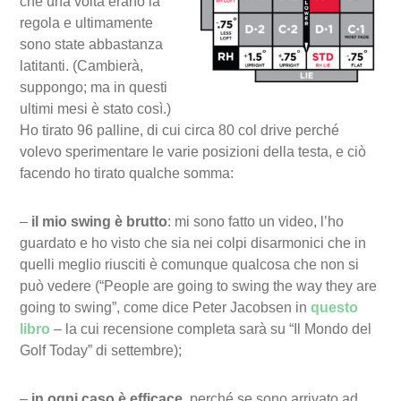
che una volta erano la
regola e ultimamente
sono state abbastanza
latitanti. (Cambierà,
suppongo; ma in questi
ultimi mesi è stato così.)
Ho tirato 96 palline, di cui circa 80 col drive perché
volevo sperimentare le varie posizioni della testa, e ciò
facendo ho tirato qualche somma:
–
il mio swing è brutto
: mi sono fatto un video, l’ho
guardato e ho visto che sia nei colpi disarmonici che in
quelli meglio riusciti è comunque qualcosa che non si
può vedere (“People are going to swing the way they are
going to swing”, come dice Peter Jacobsen in
questo
libro
– la cui recensione completa sarà su “Il Mondo del
Golf Today” di settembre);
–
in ogni caso è efficace
, perché se sono arrivato ad