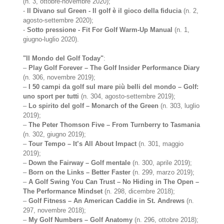
(n. 3, ottobre-novembre 2020);
-
Il Divano sul Green - Il golf è il gioco della fiducia
(n. 2,
agosto-settembre 2020);
-
Sotto pressione - Fit For Golf Warm-Up Manual
(n. 1,
giugno-luglio 2020).
"Il Mondo del Golf Today"
:
–
Play Golf Forever – The Golf Insider Performance Diary
(n. 306, novembre 2019);
–
I 50 campi da golf sul mare più belli del mondo – Golf:
uno sport per tutti
(n. 304, agosto-settembre 2019);
–
Lo spirito del golf – Monarch of the Green
(n. 303, luglio
2019);
–
The Peter Thomson Five – From Turnberry to Tasmania
(n. 302, giugno 2019);
–
Tour Tempo – It’s All About Impact
(n. 301, maggio
2019);
–
Down the Fairway – Golf mentale
(n. 300, aprile 2019);
–
Born on the Links – Better Faster
(n. 299, marzo 2019);
–
A Golf Swing You Can Trust – No Hiding in The Open –
The Performance Mindset
(n. 298, dicembre 2018);
–
Golf Fitness – An American Caddie in St. Andrews
(n.
297, novembre 2018);
–
My Golf Numbers – Golf Anatomy
(n. 296, ottobre 2018);