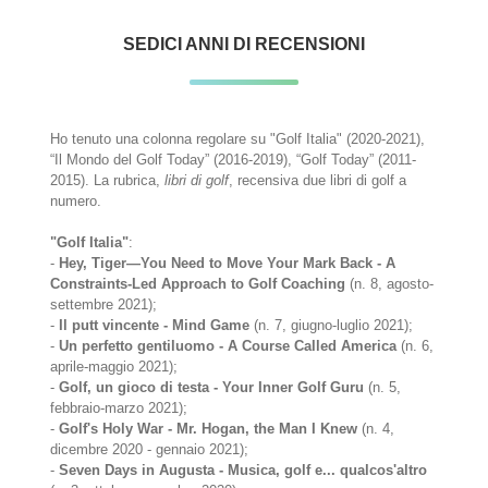
SEDICI ANNI DI RECENSIONI
Ho tenuto una colonna regolare su "Golf Italia" (2020-2021),
“Il Mondo del Golf Today” (2016-2019), “Golf Today” (2011-
2015). La rubrica,
libri di golf
, recensiva due libri di golf a
numero.
"Golf Italia"
:
-
Hey, Tiger—You Need to Move Your Mark Back - A
Constraints-Led Approach to Golf Coaching
(n. 8, agosto-
settembre 2021);
-
Il putt vincente - Mind Game
(n. 7, giugno-luglio 2021);
-
Un perfetto gentiluomo - A Course Called America
(n. 6,
aprile-maggio 2021);
-
Golf, un gioco di testa - Your Inner Golf Guru
(n. 5,
febbraio-marzo 2021);
-
Golf's Holy War - Mr. Hogan, the Man I Knew
(n. 4,
dicembre 2020 - gennaio 2021);
-
Seven Days in Augusta - Musica, golf e... qualcos'altro