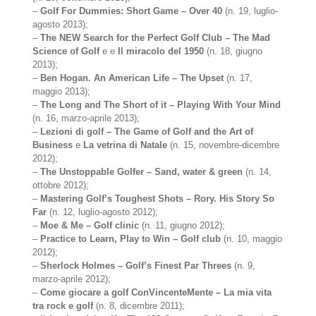
–
Golf For Dummies: Short Game – Over 40
(n. 19, luglio-
agosto 2013);
–
The NEW Search for the Perfect Golf Club – The Mad
Science of Golf
e e
Il miracolo del 1950
(n. 18, giugno
2013);
–
Ben Hogan. An American Life – The Upset
(n. 17,
maggio 2013);
–
The Long and The Short of it – Playing With Your Mind
(n. 16, marzo-aprile 2013);
–
Lezioni di golf – The Game of Golf and the Art of
Business
e
La vetrina di Natale
(n. 15, novembre-dicembre
2012);
–
The Unstoppable Golfer – Sand, water & green
(n. 14,
ottobre 2012);
–
Mastering Golf’s Toughest Shots – Rory. His Story So
Far
(n. 12, luglio-agosto 2012);
–
Moe & Me – Golf clinic
(n. 11, giugno 2012);
–
Practice to Learn, Play to Win – Golf club
(n. 10, maggio
2012);
–
Sherlock Holmes – Golf’s Finest Par Threes
(n. 9,
marzo-aprile 2012);
–
Come giocare a golf ConVincenteMente – La mia vita
tra rock e golf
(n. 8, dicembre 2011);