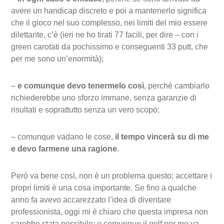
avere un handicap discreto e poi a mantenerlo significa
che il gioco nel suo complesso, nei limiti del mio essere
dilettante, c’è (ieri ne ho tirati 77 facili, per dire – con i
green carotati da pochissimo e conseguenti 33 putt, che
per me sono un’enormità);
–
e comunque devo tenermelo così
, perché cambiarlo
richiederebbe uno sforzo immane, senza garanzie di
risultati e soprattutto senza un vero scopo;
– comunque vadano le cose,
il tempo vincerà su di me
e devo farmene una ragione
.
Però va bene così, non è un problema questo; accettare i
propri limiti è una cosa importante. Se fino a qualche
anno fa avevo accarezzato l’idea di diventare
professionista, oggi mi è chiaro che questa impresa non
sarebbe stata possibile; e comunque il golf per me va