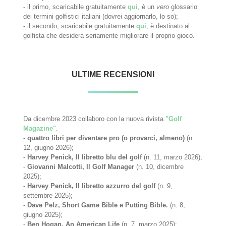
- il primo, scaricabile gratuitamente
qui
, è un
vero
glossario
dei termini golfistici italiani (dovrei aggiornarlo, lo so);
- il secondo, scaricabile gratuitamente
qui
, è destinato al
golfista che desidera seriamente migliorare il proprio gioco.
ULTIME RECENSIONI
Da dicembre 2023 collaboro con la nuova rivista
"Golf
Magazine"
.
-
quattro libri per diventare pro (o provarci, almeno)
(n.
12, giugno 2026);
-
Harvey Penick, Il libretto blu del golf
(n. 11, marzo 2026);
-
Giovanni Malcotti, Il Golf Manager
(n. 10, dicembre
2025);
-
Harvey Penick, Il libretto azzurro del golf
(n. 9,
settembre 2025);
-
Dave Pelz, Short Game Bible e Putting Bible.
(n. 8,
giugno 2025);
-
Ben Hogan. An American Life
(n. 7, marzo 2025);