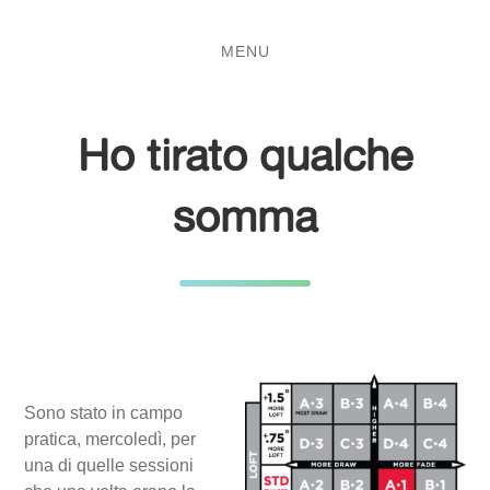
Salta
Passa
al
al
MENU
contenuto
menu
principale
Ho tirato qualche
somma
Sono stato in campo
pratica, mercoledì, per
una di quelle sessioni