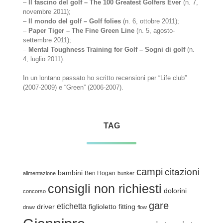
–
Il fascino del golf – The 100 Greatest Golfers Ever
(n. 7,
novembre 2011);
–
Il mondo del golf – Golf folies
(n. 6, ottobre 2011);
–
Paper Tiger – The Fine Green Line
(n. 5, agosto-
settembre 2011);
–
Mental Toughness Training for Golf – Sogni di golf
(n.
4, luglio 2011).
In un lontano passato ho scritto recensioni per “Life club”
(2007-2009) e “Green” (2006-2007).
TAG
campi
citazioni
bambini
Ben Hogan
alimentazione
bunker
consigli non richiesti
dolorini
concorso
gare
etichetta
driver
figlioletto
fitting
draw
flow