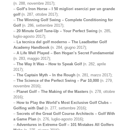
(n. 288, novembre 2017);
–
Golf’s Iron Horse – I 50 migliori esercizi per un grande
golf
(n. 287, ottobre 2017);
–
The Winning Golf Swing – Complete Conditioning for
Golf
(n. 286, settembre 2017);
–
20 Minute Golf Tune-Up – Your Perfect Swing
(n. 285,
luglio-agosto 2017);
–
La tecnica del golf moderno – The Leadbetter Golf
Academy Handbook
(n. 284, giugno 2017);
–
A Life Well Played – Ben Hogan’s Secret Fundamental
(n. 283, maggio 2017);
–
The Way It Was – How to Speak Golf
(n. 282, aprile
2017);
–
The Captain Myth – In the Rough
(n. 281, marzo 2017);
–
The Science of the Perfect Swing – Par 10,000
(n. 279,
novembre 2016);
–
Planet Golf – The Making of the Masters
(n. 278, ottobre
2016);
–
How to Play the World’s Most Exclusive Golf Clubs –
Golfing with Dad
(n. 277, settembre 2016);
–
Secrets of the Great Golf Course Architects – Golf With
a Game Plan
(n. 276, luglio-agosto 2016);
–
Adventures in Extreme Golf – 101 Mistakes All Golfers