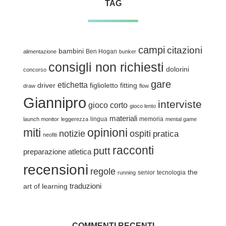
TAG
campi
citazioni
bambini
Ben Hogan
alimentazione
bunker
consigli non richiesti
dolorini
concorso
gare
etichetta
driver
figlioletto
fitting
draw
flow
Giannipro
interviste
gioco corto
gioco lento
materiali
lingua
memoria
launch monitor
leggerezza
mental game
miti
opinioni
notizie
ospiti
pratica
neofiti
racconti
putt
preparazione atletica
recensioni
regole
the
senior
tecnologia
running
traduzioni
art of learning
COMMENTI RECENTI