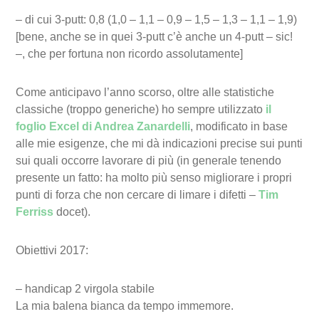
– di cui 3-putt: 0,8 (1,0 – 1,1 – 0,9 – 1,5 – 1,3 – 1,1 – 1,9)
[bene, anche se in quei 3-putt c’è anche un 4-putt – sic!
–, che per fortuna non ricordo assolutamente]
Come anticipavo l’anno scorso, oltre alle statistiche
classiche (troppo generiche) ho sempre utilizzato
il
foglio Excel di Andrea Zanardelli
, modificato in base
alle mie esigenze, che mi dà indicazioni precise sui punti
sui quali occorre lavorare di più (in generale tenendo
presente un fatto: ha molto più senso migliorare i propri
punti di forza che non cercare di limare i difetti –
Tim
Ferriss
docet).
Obiettivi 2017:
– handicap 2 virgola stabile
La mia balena bianca da tempo immemore.