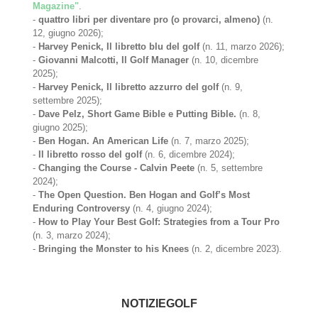
Magazine"
.
-
quattro libri per diventare pro (o provarci, almeno)
(n.
12, giugno 2026);
-
Harvey Penick, Il libretto blu del golf
(n. 11, marzo 2026);
-
Giovanni Malcotti, Il Golf Manager
(n. 10, dicembre
2025);
-
Harvey Penick, Il libretto azzurro del golf
(n. 9,
settembre 2025);
-
Dave Pelz, Short Game Bible e Putting Bible.
(n. 8,
giugno 2025);
-
Ben Hogan. An American Life
(n. 7, marzo 2025);
-
Il libretto rosso del golf
(n. 6, dicembre 2024);
-
Changing the Course - Calvin Peete
(n. 5, settembre
2024);
-
The Open Question. Ben Hogan and Golf’s Most
Enduring Controversy
(n. 4, giugno 2024);
-
How to Play Your Best Golf: Strategies from a Tour Pro
(n. 3, marzo 2024);
-
Bringing the Monster to his Knees
(n. 2, dicembre 2023).
NOTIZIEGOLF