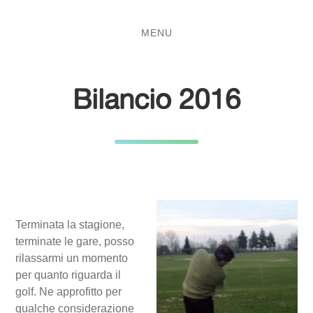
Salta
Passa
al
al
MENU
contenuto
menu
principale
Bilancio 2016
Terminata la stagione,
terminate le gare, posso
rilassarmi un momento
per quanto riguarda il
golf. Ne approfitto per
qualche considerazione