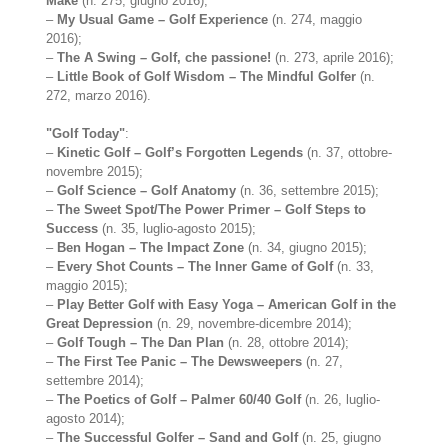
Make
(n. 275, giugno 2016);
–
My Usual Game – Golf Experience
(n. 274, maggio
2016);
–
The A Swing – Golf, che passione!
(n. 273, aprile 2016);
–
Little Book of Golf Wisdom – The Mindful Golfer
(n.
272, marzo 2016).
"Golf Today"
:
–
Kinetic Golf – Golf’s Forgotten Legends
(n. 37, ottobre-
novembre 2015);
–
Golf Science – Golf Anatomy
(n. 36, settembre 2015);
–
The Sweet Spot/The Power Primer – Golf Steps to
Success
(n. 35, luglio-agosto 2015);
–
Ben Hogan – The Impact Zone
(n. 34, giugno 2015);
–
Every Shot Counts – The Inner Game of Golf
(n. 33,
maggio 2015);
–
Play Better Golf with Easy Yoga – American Golf in the
Great Depression
(n. 29, novembre-dicembre 2014);
–
Golf Tough – The Dan Plan
(n. 28, ottobre 2014);
–
The First Tee Panic – The Dewsweepers
(n. 27,
settembre 2014);
–
The Poetics of Golf – Palmer 60/40 Golf
(n. 26, luglio-
agosto 2014);
–
The Successful Golfer – Sand and Golf
(n. 25, giugno