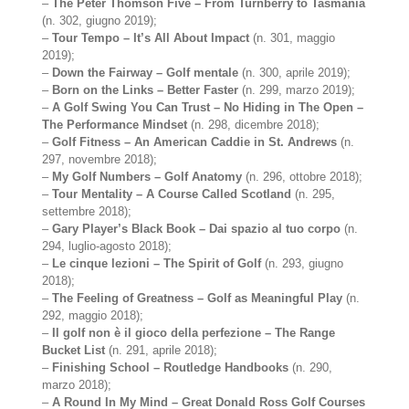
–
The Peter Thomson Five – From Turnberry to Tasmania
(n. 302, giugno 2019);
–
Tour Tempo – It’s All About Impact
(n. 301, maggio
2019);
–
Down the Fairway – Golf mentale
(n. 300, aprile 2019);
–
Born on the Links – Better Faster
(n. 299, marzo 2019);
–
A Golf Swing You Can Trust – No Hiding in The Open –
The Performance Mindset
(n. 298, dicembre 2018);
–
Golf Fitness – An American Caddie in St. Andrews
(n.
297, novembre 2018);
–
My Golf Numbers – Golf Anatomy
(n. 296, ottobre 2018);
–
Tour Mentality – A Course Called Scotland
(n. 295,
settembre 2018);
–
Gary Player’s Black Book – Dai spazio al tuo corpo
(n.
294, luglio-agosto 2018);
–
Le cinque lezioni – The Spirit of Golf
(n. 293, giugno
2018);
–
The Feeling of Greatness – Golf as Meaningful Play
(n.
292, maggio 2018);
–
Il golf non è il gioco della perfezione – The Range
Bucket List
(n. 291, aprile 2018);
–
Finishing School – Routledge Handbooks
(n. 290,
marzo 2018);
–
A Round In My Mind – Great Donald Ross Golf Courses