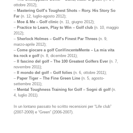
ottobre 2012);
–
Mastering Golf’s Toughest Shots – Rory. His Story So
Far
(n. 12, luglio-agosto 2012);
–
Moe & Me – Golf clinic
(n. 11, giugno 2012);
–
Practice to Learn, Play to Win – Golf club
(n. 10, maggio
2012);
–
Sherlock Holmes – Golf’s Finest Par Threes
(n. 9,
marzo-aprile 2012);
–
Come giocare a golf ConVincenteMente – La mia vita
tra rock e golf
(n. 8, dicembre 2011);
–
Il fascino del golf – The 100 Greatest Golfers Ever
(n. 7,
novembre 2011);
–
Il mondo del golf – Golf folies
(n. 6, ottobre 2011);
–
Paper Tiger – The Fine Green Line
(n. 5, agosto-
settembre 2011);
–
Mental Toughness Training for Golf – Sogni di golf
(n.
4, luglio 2011).
In un lontano passato ho scritto recensioni per “Life club”
(2007-2009) e “Green” (2006-2007).