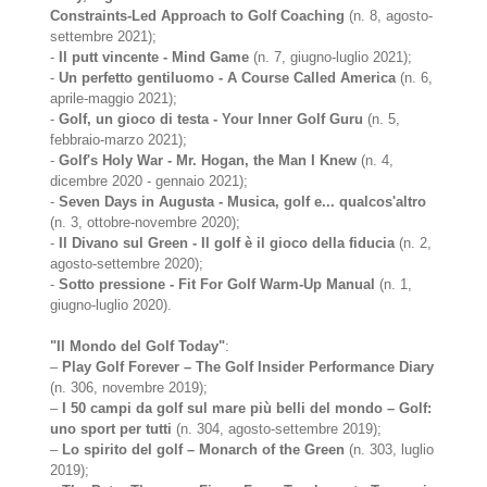
Constraints-Led Approach to Golf Coaching
(n. 8, agosto-
settembre 2021);
-
Il putt vincente - Mind Game
(n. 7, giugno-luglio 2021);
-
Un perfetto gentiluomo - A Course Called America
(n. 6,
aprile-maggio 2021);
-
Golf, un gioco di testa - Your Inner Golf Guru
(n. 5,
febbraio-marzo 2021);
-
Golf's Holy War - Mr. Hogan, the Man I Knew
(n. 4,
dicembre 2020 - gennaio 2021);
-
Seven Days in Augusta - Musica, golf e... qualcos'altro
(n. 3, ottobre-novembre 2020);
-
Il Divano sul Green - Il golf è il gioco della fiducia
(n. 2,
agosto-settembre 2020);
-
Sotto pressione - Fit For Golf Warm-Up Manual
(n. 1,
giugno-luglio 2020).
"Il Mondo del Golf Today"
:
–
Play Golf Forever – The Golf Insider Performance Diary
(n. 306, novembre 2019);
–
I 50 campi da golf sul mare più belli del mondo – Golf:
uno sport per tutti
(n. 304, agosto-settembre 2019);
–
Lo spirito del golf – Monarch of the Green
(n. 303, luglio
2019);