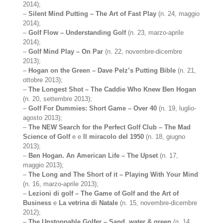
2014);
–
Silent Mind Putting – The Art of Fast Play
(n. 24, maggio
2014);
–
Golf Flow – Understanding Golf
(n. 23, marzo-aprile
2014);
–
Golf Mind Play – On Par
(n. 22, novembre-dicembre
2013);
–
Hogan on the Green – Dave Pelz’s Putting Bible
(n. 21,
ottobre 2013);
–
The Longest Shot – The Caddie Who Knew Ben Hogan
(n. 20, settembre 2013);
–
Golf For Dummies: Short Game – Over 40
(n. 19, luglio-
agosto 2013);
–
The NEW Search for the Perfect Golf Club – The Mad
Science of Golf
e e
Il miracolo del 1950
(n. 18, giugno
2013);
–
Ben Hogan. An American Life – The Upset
(n. 17,
maggio 2013);
–
The Long and The Short of it – Playing With Your Mind
(n. 16, marzo-aprile 2013);
–
Lezioni di golf – The Game of Golf and the Art of
Business
e
La vetrina di Natale
(n. 15, novembre-dicembre
2012);
–
The Unstoppable Golfer – Sand, water & green
(n. 14,