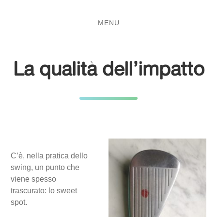
Salta
Passa
al
al
MENU
contenuto
menu
principale
La qualità dell’impatto
C’è, nella pratica dello
swing, un punto che
viene spesso
trascurato: lo sweet
spot.