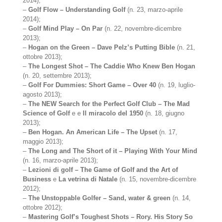
2014);
–
Golf Flow – Understanding Golf
(n. 23, marzo-aprile
2014);
–
Golf Mind Play – On Par
(n. 22, novembre-dicembre
2013);
–
Hogan on the Green – Dave Pelz’s Putting Bible
(n. 21,
ottobre 2013);
–
The Longest Shot – The Caddie Who Knew Ben Hogan
(n. 20, settembre 2013);
–
Golf For Dummies: Short Game – Over 40
(n. 19, luglio-
agosto 2013);
–
The NEW Search for the Perfect Golf Club – The Mad
Science of Golf
e e
Il miracolo del 1950
(n. 18, giugno
2013);
–
Ben Hogan. An American Life – The Upset
(n. 17,
maggio 2013);
–
The Long and The Short of it – Playing With Your Mind
(n. 16, marzo-aprile 2013);
–
Lezioni di golf – The Game of Golf and the Art of
Business
e
La vetrina di Natale
(n. 15, novembre-dicembre
2012);
–
The Unstoppable Golfer – Sand, water & green
(n. 14,
ottobre 2012);
–
Mastering Golf’s Toughest Shots – Rory. His Story So