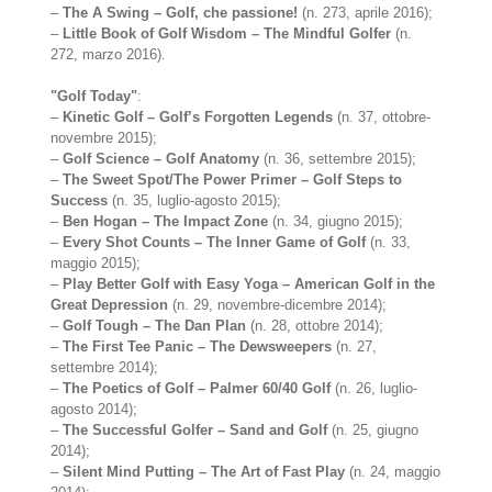
–
The A Swing – Golf, che passione!
(n. 273, aprile 2016);
–
Little Book of Golf Wisdom – The Mindful Golfer
(n.
272, marzo 2016).
"Golf Today"
:
–
Kinetic Golf – Golf’s Forgotten Legends
(n. 37, ottobre-
novembre 2015);
–
Golf Science – Golf Anatomy
(n. 36, settembre 2015);
–
The Sweet Spot/The Power Primer – Golf Steps to
Success
(n. 35, luglio-agosto 2015);
–
Ben Hogan – The Impact Zone
(n. 34, giugno 2015);
–
Every Shot Counts – The Inner Game of Golf
(n. 33,
maggio 2015);
–
Play Better Golf with Easy Yoga – American Golf in the
Great Depression
(n. 29, novembre-dicembre 2014);
–
Golf Tough – The Dan Plan
(n. 28, ottobre 2014);
–
The First Tee Panic – The Dewsweepers
(n. 27,
settembre 2014);
–
The Poetics of Golf – Palmer 60/40 Golf
(n. 26, luglio-
agosto 2014);
–
The Successful Golfer – Sand and Golf
(n. 25, giugno
2014);
–
Silent Mind Putting – The Art of Fast Play
(n. 24, maggio