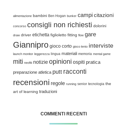
campi
citazioni
bambini
Ben Hogan
alimentazione
bunker
consigli non richiesti
dolorini
concorso
gare
etichetta
driver
figlioletto
fitting
draw
flow
Giannipro
interviste
gioco corto
gioco lento
materiali
lingua
memoria
launch monitor
leggerezza
mental game
miti
opinioni
notizie
ospiti
pratica
neofiti
racconti
putt
preparazione atletica
recensioni
regole
the
senior
tecnologia
running
traduzioni
art of learning
COMMENTI RECENTI