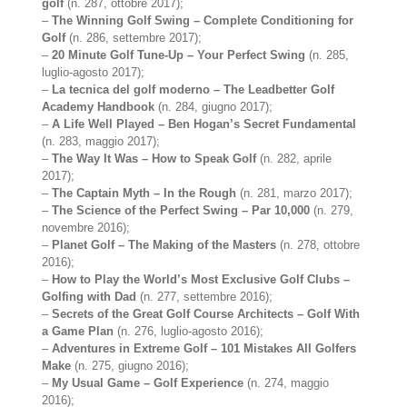
golf
(n. 287, ottobre 2017);
–
The Winning Golf Swing – Complete Conditioning for
Golf
(n. 286, settembre 2017);
–
20 Minute Golf Tune-Up – Your Perfect Swing
(n. 285,
luglio-agosto 2017);
–
La tecnica del golf moderno – The Leadbetter Golf
Academy Handbook
(n. 284, giugno 2017);
–
A Life Well Played – Ben Hogan’s Secret Fundamental
(n. 283, maggio 2017);
–
The Way It Was – How to Speak Golf
(n. 282, aprile
2017);
–
The Captain Myth – In the Rough
(n. 281, marzo 2017);
–
The Science of the Perfect Swing – Par 10,000
(n. 279,
novembre 2016);
–
Planet Golf – The Making of the Masters
(n. 278, ottobre
2016);
–
How to Play the World’s Most Exclusive Golf Clubs –
Golfing with Dad
(n. 277, settembre 2016);
–
Secrets of the Great Golf Course Architects – Golf With
a Game Plan
(n. 276, luglio-agosto 2016);
–
Adventures in Extreme Golf – 101 Mistakes All Golfers
Make
(n. 275, giugno 2016);
–
My Usual Game – Golf Experience
(n. 274, maggio
2016);