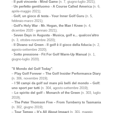
-
Il putt vincente - Mind Game
(n. 7, giugno-luglio 2021);
-
Un perfetto gentiluomo - A Course Called America
(n. 6,
aprile-maggio 2021);
-
Golf, un gioco di testa - Your Inner Golf Guru
(n. 5,
febbraio-marzo 2021);
-
Golf's Holy War - Mr. Hogan, the Man I Knew
(n. 4,
dicembre 2020 - gennaio 2021);
-
Seven Days in Augusta - Musica, golf e... qualcos'altro
(n. 3, ottobre-novembre 2020);
-
Il Divano sul Green - Il golf è il gioco della fiducia
(n. 2,
agosto-settembre 2020);
-
Sotto pressione - Fit For Golf Warm-Up Manual
(n. 1,
giugno-luglio 2020).
"Il Mondo del Golf Today"
:
–
Play Golf Forever – The Golf Insider Performance Diary
(n. 306, novembre 2019);
–
I 50 campi da golf sul mare più belli del mondo – Golf:
uno sport per tutti
(n. 304, agosto-settembre 2019);
–
Lo spirito del golf – Monarch of the Green
(n. 303, luglio
2019);
–
The Peter Thomson Five – From Turnberry to Tasmania
(n. 302, giugno 2019);
–
Tour Tempo – It’s All About Impact
(n. 301, maggio