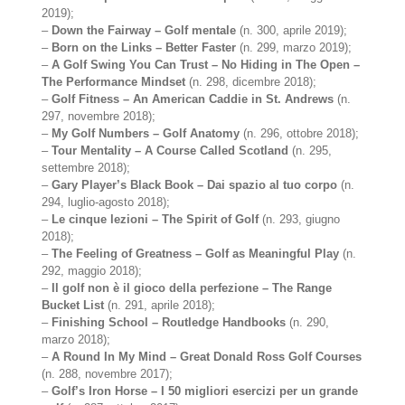
2019);
–
Down the Fairway – Golf mentale
(n. 300, aprile 2019);
–
Born on the Links – Better Faster
(n. 299, marzo 2019);
–
A Golf Swing You Can Trust – No Hiding in The Open –
The Performance Mindset
(n. 298, dicembre 2018);
–
Golf Fitness – An American Caddie in St. Andrews
(n.
297, novembre 2018);
–
My Golf Numbers – Golf Anatomy
(n. 296, ottobre 2018);
–
Tour Mentality – A Course Called Scotland
(n. 295,
settembre 2018);
–
Gary Player’s Black Book – Dai spazio al tuo corpo
(n.
294, luglio-agosto 2018);
–
Le cinque lezioni – The Spirit of Golf
(n. 293, giugno
2018);
–
The Feeling of Greatness – Golf as Meaningful Play
(n.
292, maggio 2018);
–
Il golf non è il gioco della perfezione – The Range
Bucket List
(n. 291, aprile 2018);
–
Finishing School – Routledge Handbooks
(n. 290,
marzo 2018);
–
A Round In My Mind – Great Donald Ross Golf Courses
(n. 288, novembre 2017);
–
Golf’s Iron Horse – I 50 migliori esercizi per un grande