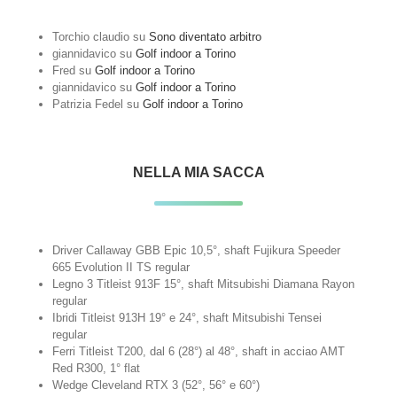
Torchio claudio
su
Sono diventato arbitro
giannidavico
su
Golf indoor a Torino
Fred
su
Golf indoor a Torino
giannidavico
su
Golf indoor a Torino
Patrizia Fedel
su
Golf indoor a Torino
NELLA MIA SACCA
Driver Callaway GBB Epic 10,5°, shaft Fujikura Speeder
665 Evolution II TS regular
Legno 3 Titleist 913F 15°, shaft Mitsubishi Diamana Rayon
regular
Ibridi Titleist 913H 19° e 24°, shaft Mitsubishi Tensei
regular
Ferri Titleist T200, dal 6 (28°) al 48°, shaft in acciao AMT
Red R300, 1° flat
Wedge Cleveland RTX 3 (52°, 56° e 60°)