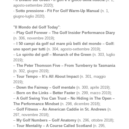
agosto-settembre 2020);
-
Sotto pressione - Fit For Golf Warm-Up Manual
(n. 1,
giugno-luglio 2020).
"Il Mondo del Golf Today"
:
–
Play Golf Forever – The Golf Insider Performance Diary
(n. 306, novembre 2019);
–
I 50 campi da golf sul mare più belli del mondo – Golf:
uno sport per tutti
(n. 304, agosto-settembre 2019);
–
Lo spirito del golf – Monarch of the Green
(n. 303, luglio
2019);
–
The Peter Thomson Five – From Turnberry to Tasmania
(n. 302, giugno 2019);
–
Tour Tempo – It’s All About Impact
(n. 301, maggio
2019);
–
Down the Fairway – Golf mentale
(n. 300, aprile 2019);
–
Born on the Links – Better Faster
(n. 299, marzo 2019);
–
A Golf Swing You Can Trust – No Hiding in The Open –
The Performance Mindset
(n. 298, dicembre 2018);
–
Golf Fitness – An American Caddie in St. Andrews
(n.
297, novembre 2018);
–
My Golf Numbers – Golf Anatomy
(n. 296, ottobre 2018);
–
Tour Mentality – A Course Called Scotland
(n. 295,