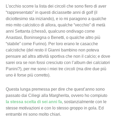
L’occhio scorre la lista dei circoli che sono fiero di aver
“rappresentato” in questi diciassette anni di golf (il
diciottesimo sta iniziando), e io mi paragono a qualche
mio mito calcistico di allora, qualche “vecchio” di metà
anni Settanta (chessò, qualcuno ondivago come
Anastasi, Boninsegna o Benetti, o qualche altro più
“stabile” come Furino). Per loro erano le casacche
calcistiche (del resto il Gianni bambino non poteva
pensare ad altra attività sportiva che non il calcio; e dove
sarei ora se non fossi cresciuto con l’album dei calciatori
Panini?), per me sono i miei tre circoli (ma dire due più
uno è forse più corretto).
Questa lunga premessa per dire che quest’anno sono
passato dai Ciliegi alla Margherita, ovvero ho compiuto
la stessa scelta di sei anni fa
, sostanzialmente con le
stesse motivazioni e con lo stesso groppo in gola. Ed
entrambi mi sono molto chiari.