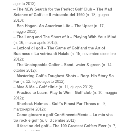
agosto 2013);
–
The NEW Search for the Perfect Golf Club – The Mad
Science of Golf
e e
Il miracolo del 1950
(n. 18, giugno
2013);
–
Ben Hogan. An American Life – The Upset
(n. 17,
maggio 2013);
–
The Long and The Short of it – Playing With Your Mind
(n. 16, marzo-aprile 2013);
–
Lezioni di golf – The Game of Golf and the Art of
Business
e
La vetrina di Natale
(n. 15, novembre-dicembre
2012);
–
The Unstoppable Golfer – Sand, water & green
(n. 14,
ottobre 2012);
–
Mastering Golf’s Toughest Shots – Rory. His Story So
Far
(n. 12, luglio-agosto 2012);
–
Moe & Me – Golf clinic
(n. 11, giugno 2012);
–
Practice to Learn, Play to Win – Golf club
(n. 10, maggio
2012);
–
Sherlock Holmes – Golf’s Finest Par Threes
(n. 9,
marzo-aprile 2012);
–
Come giocare a golf ConVincenteMente – La mia vita
tra rock e golf
(n. 8, dicembre 2011);
–
Il fascino del golf – The 100 Greatest Golfers Ever
(n. 7,