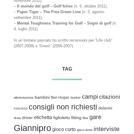
novembre 2011);
–
Il mondo del golf – Golf folies
(n. 6, ottobre 2011);
–
Paper Tiger – The Fine Green Line
(n. 5, agosto-
settembre 2011);
–
Mental Toughness Training for Golf – Sogni di golf
(n.
4, luglio 2011).
In un lontano passato ho scritto recensioni per “Life club”
(2007-2009) e “Green” (2006-2007).
TAG
campi
citazioni
bambini
Ben Hogan
alimentazione
bunker
consigli non richiesti
dolorini
concorso
gare
etichetta
driver
figlioletto
fitting
draw
flow
Giannipro
interviste
gioco corto
gioco lento