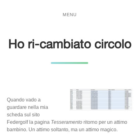
Salta
Passa
al
al
MENU
contenuto
menu
principale
Ho ri-cambiato circolo
Quando vado a
guardare nella mia
scheda sul sito
Federgolf la pagina
Tesseramento
ritorno per un attimo
bambino. Un attimo soltanto, ma un attimo magico.