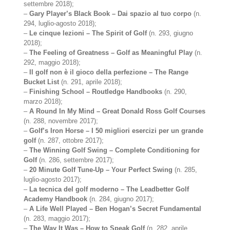
settembre 2018);
–
Gary Player’s Black Book – Dai spazio al tuo corpo
(n.
294, luglio-agosto 2018);
–
Le cinque lezioni – The Spirit of Golf
(n. 293, giugno
2018);
–
The Feeling of Greatness – Golf as Meaningful Play
(n.
292, maggio 2018);
–
Il golf non è il gioco della perfezione – The Range
Bucket List
(n. 291, aprile 2018);
–
Finishing School – Routledge Handbooks
(n. 290,
marzo 2018);
–
A Round In My Mind – Great Donald Ross Golf Courses
(n. 288, novembre 2017);
–
Golf’s Iron Horse – I 50 migliori esercizi per un grande
golf
(n. 287, ottobre 2017);
–
The Winning Golf Swing – Complete Conditioning for
Golf
(n. 286, settembre 2017);
–
20 Minute Golf Tune-Up – Your Perfect Swing
(n. 285,
luglio-agosto 2017);
–
La tecnica del golf moderno – The Leadbetter Golf
Academy Handbook
(n. 284, giugno 2017);
–
A Life Well Played – Ben Hogan’s Secret Fundamental
(n. 283, maggio 2017);
–
The Way It Was – How to Speak Golf
(n. 282, aprile