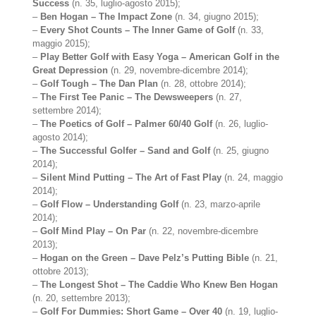
Success
(n. 35, luglio-agosto 2015);
–
Ben Hogan – The Impact Zone
(n. 34, giugno 2015);
–
Every Shot Counts – The Inner Game of Golf
(n. 33,
maggio 2015);
–
Play Better Golf with Easy Yoga – American Golf in the
Great Depression
(n. 29, novembre-dicembre 2014);
–
Golf Tough – The Dan Plan
(n. 28, ottobre 2014);
–
The First Tee Panic – The Dewsweepers
(n. 27,
settembre 2014);
–
The Poetics of Golf – Palmer 60/40 Golf
(n. 26, luglio-
agosto 2014);
–
The Successful Golfer – Sand and Golf
(n. 25, giugno
2014);
–
Silent Mind Putting – The Art of Fast Play
(n. 24, maggio
2014);
–
Golf Flow – Understanding Golf
(n. 23, marzo-aprile
2014);
–
Golf Mind Play – On Par
(n. 22, novembre-dicembre
2013);
–
Hogan on the Green – Dave Pelz’s Putting Bible
(n. 21,
ottobre 2013);
–
The Longest Shot – The Caddie Who Knew Ben Hogan
(n. 20, settembre 2013);
–
Golf For Dummies: Short Game – Over 40
(n. 19, luglio-