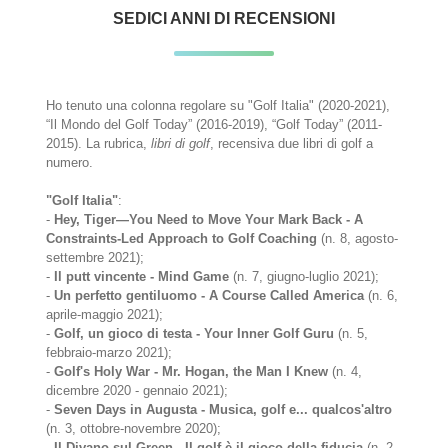
SEDICI ANNI DI RECENSIONI
Ho tenuto una colonna regolare su "Golf Italia" (2020-2021),
“Il Mondo del Golf Today” (2016-2019), “Golf Today” (2011-
2015). La rubrica,
libri di golf
, recensiva due libri di golf a
numero.
"Golf Italia"
:
-
Hey, Tiger—You Need to Move Your Mark Back - A
Constraints-Led Approach to Golf Coaching
(n. 8, agosto-
settembre 2021);
-
Il putt vincente - Mind Game
(n. 7, giugno-luglio 2021);
-
Un perfetto gentiluomo - A Course Called America
(n. 6,
aprile-maggio 2021);
-
Golf, un gioco di testa - Your Inner Golf Guru
(n. 5,
febbraio-marzo 2021);
-
Golf's Holy War - Mr. Hogan, the Man I Knew
(n. 4,
dicembre 2020 - gennaio 2021);
-
Seven Days in Augusta - Musica, golf e... qualcos'altro
(n. 3, ottobre-novembre 2020);
-
Il Divano sul Green - Il golf è il gioco della fiducia
(n. 2,