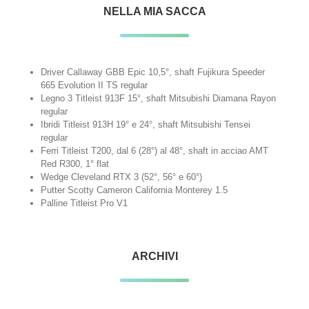
NELLA MIA SACCA
Driver Callaway GBB Epic 10,5°, shaft Fujikura Speeder
665 Evolution II TS regular
Legno 3 Titleist 913F 15°, shaft Mitsubishi Diamana Rayon
regular
Ibridi Titleist 913H 19° e 24°, shaft Mitsubishi Tensei
regular
Ferri Titleist T200, dal 6 (28°) al 48°, shaft in acciao AMT
Red R300, 1° flat
Wedge Cleveland RTX 3 (52°, 56° e 60°)
Putter Scotty Cameron California Monterey 1.5
Palline Titleist Pro V1
ARCHIVI