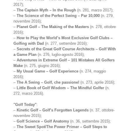
2017);
–
The Captain Myth – In the Rough
(n. 281, marzo 2017);
–
The Science of the Perfect Swing – Par 10,000
(n. 279,
novembre 2016);
–
Planet Golf – The Making of the Masters
(n. 278, ottobre
2016);
–
How to Play the World’s Most Exclusive Golf Clubs –
Golfing with Dad
(n. 277, settembre 2016);
–
Secrets of the Great Golf Course Architects – Golf With
a Game Plan
(n. 276, luglio-agosto 2016);
–
Adventures in Extreme Golf – 101 Mistakes All Golfers
Make
(n. 275, giugno 2016);
–
My Usual Game – Golf Experience
(n. 274, maggio
2016);
–
The A Swing – Golf, che passione!
(n. 273, aprile 2016);
–
Little Book of Golf Wisdom – The Mindful Golfer
(n.
272, marzo 2016).
"Golf Today"
:
–
Kinetic Golf – Golf’s Forgotten Legends
(n. 37, ottobre-
novembre 2015);
–
Golf Science – Golf Anatomy
(n. 36, settembre 2015);
–
The Sweet Spot/The Power Primer – Golf Steps to