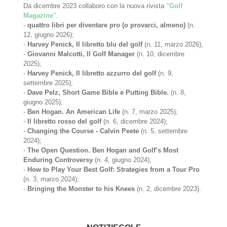
Da dicembre 2023 collaboro con la nuova rivista
"Golf
Magazine"
.
-
quattro libri per diventare pro (o provarci, almeno)
(n.
12, giugno 2026);
-
Harvey Penick, Il libretto blu del golf
(n. 11, marzo 2026);
-
Giovanni Malcotti, Il Golf Manager
(n. 10, dicembre
2025);
-
Harvey Penick, Il libretto azzurro del golf
(n. 9,
settembre 2025);
-
Dave Pelz, Short Game Bible e Putting Bible.
(n. 8,
giugno 2025);
-
Ben Hogan. An American Life
(n. 7, marzo 2025);
-
Il libretto rosso del golf
(n. 6, dicembre 2024);
-
Changing the Course - Calvin Peete
(n. 5, settembre
2024);
-
The Open Question. Ben Hogan and Golf’s Most
Enduring Controversy
(n. 4, giugno 2024);
-
How to Play Your Best Golf: Strategies from a Tour Pro
(n. 3, marzo 2024);
-
Bringing the Monster to his Knees
(n. 2, dicembre 2023).