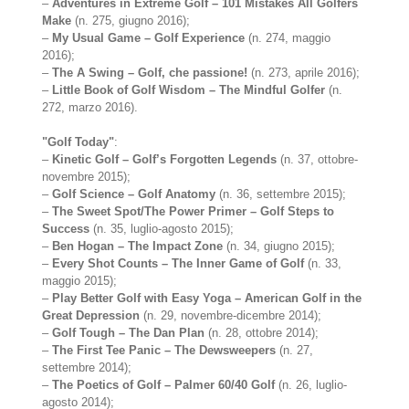
–
Adventures in Extreme Golf – 101 Mistakes All Golfers
Make
(n. 275, giugno 2016);
–
My Usual Game – Golf Experience
(n. 274, maggio
2016);
–
The A Swing – Golf, che passione!
(n. 273, aprile 2016);
–
Little Book of Golf Wisdom – The Mindful Golfer
(n.
272, marzo 2016).
"Golf Today"
:
–
Kinetic Golf – Golf’s Forgotten Legends
(n. 37, ottobre-
novembre 2015);
–
Golf Science – Golf Anatomy
(n. 36, settembre 2015);
–
The Sweet Spot/The Power Primer – Golf Steps to
Success
(n. 35, luglio-agosto 2015);
–
Ben Hogan – The Impact Zone
(n. 34, giugno 2015);
–
Every Shot Counts – The Inner Game of Golf
(n. 33,
maggio 2015);
–
Play Better Golf with Easy Yoga – American Golf in the
Great Depression
(n. 29, novembre-dicembre 2014);
–
Golf Tough – The Dan Plan
(n. 28, ottobre 2014);
–
The First Tee Panic – The Dewsweepers
(n. 27,
settembre 2014);
–
The Poetics of Golf – Palmer 60/40 Golf
(n. 26, luglio-
agosto 2014);