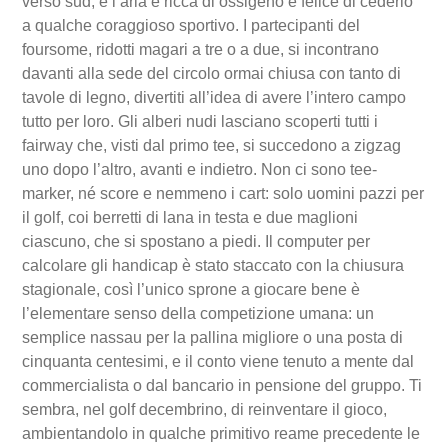
verso sud, e l’aria è ricca di ossigeno e felice di cederlo
a qualche coraggioso sportivo. I partecipanti del
foursome, ridotti magari a tre o a due, si incontrano
davanti alla sede del circolo ormai chiusa con tanto di
tavole di legno, divertiti all’idea di avere l’intero campo
tutto per loro. Gli alberi nudi lasciano scoperti tutti i
fairway che, visti dal primo tee, si succedono a zigzag
uno dopo l’altro, avanti e indietro. Non ci sono tee-
marker, né score e nemmeno i cart: solo uomini pazzi per
il golf, coi berretti di lana in testa e due maglioni
ciascuno, che si spostano a piedi. Il computer per
calcolare gli handicap è stato staccato con la chiusura
stagionale, così l’unico sprone a giocare bene è
l’elementare senso della competizione umana: un
semplice nassau per la pallina migliore o una posta di
cinquanta centesimi, e il conto viene tenuto a mente dal
commercialista o dal bancario in pensione del gruppo. Ti
sembra, nel golf decembrino, di reinventare il gioco,
ambientandolo in qualche primitivo reame precedente le