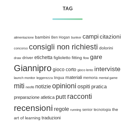
TAG
campi
citazioni
bambini
Ben Hogan
alimentazione
bunker
consigli non richiesti
dolorini
concorso
gare
etichetta
driver
figlioletto
fitting
draw
flow
Giannipro
interviste
gioco corto
gioco lento
materiali
lingua
memoria
launch monitor
leggerezza
mental game
miti
opinioni
notizie
ospiti
pratica
neofiti
racconti
putt
preparazione atletica
recensioni
regole
the
senior
tecnologia
running
traduzioni
art of learning