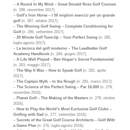
–
A Round In My Mind – Great Donald Ross Golf Courses
(n. 288, novembre 2017);
–
Golf’s Iron Horse – I 50 migliori esercizi per un grande
golf
(n. 287, ottobre 2017);
–
The Winning Golf Swing – Complete Conditioning for
Golf
(n. 286, settembre 2017);
–
20 Minute Golf Tune-Up – Your Perfect Swing
(n. 285,
luglio-agosto 2017);
–
La tecnica del golf moderno – The Leadbetter Golf
Academy Handbook
(n. 284, giugno 2017);
–
A Life Well Played – Ben Hogan’s Secret Fundamental
(n. 283, maggio 2017);
–
The Way It Was – How to Speak Golf
(n. 282, aprile
2017);
–
The Captain Myth – In the Rough
(n. 281, marzo 2017);
–
The Science of the Perfect Swing – Par 10,000
(n. 279,
novembre 2016);
–
Planet Golf – The Making of the Masters
(n. 278, ottobre
2016);
–
How to Play the World’s Most Exclusive Golf Clubs –
Golfing with Dad
(n. 277, settembre 2016);
–
Secrets of the Great Golf Course Architects – Golf With
a Game Plan
(n. 276, luglio-agosto 2016);