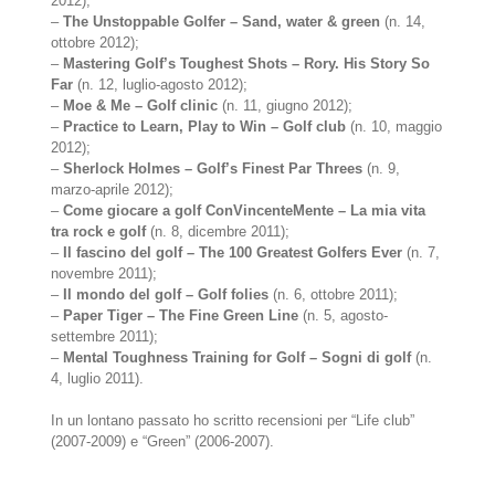
2012);
–
The Unstoppable Golfer – Sand, water & green
(n. 14,
ottobre 2012);
–
Mastering Golf’s Toughest Shots – Rory. His Story So
Far
(n. 12, luglio-agosto 2012);
–
Moe & Me – Golf clinic
(n. 11, giugno 2012);
–
Practice to Learn, Play to Win – Golf club
(n. 10, maggio
2012);
–
Sherlock Holmes – Golf’s Finest Par Threes
(n. 9,
marzo-aprile 2012);
–
Come giocare a golf ConVincenteMente – La mia vita
tra rock e golf
(n. 8, dicembre 2011);
–
Il fascino del golf – The 100 Greatest Golfers Ever
(n. 7,
novembre 2011);
–
Il mondo del golf – Golf folies
(n. 6, ottobre 2011);
–
Paper Tiger – The Fine Green Line
(n. 5, agosto-
settembre 2011);
–
Mental Toughness Training for Golf – Sogni di golf
(n.
4, luglio 2011).
In un lontano passato ho scritto recensioni per “Life club”
(2007-2009) e “Green” (2006-2007).