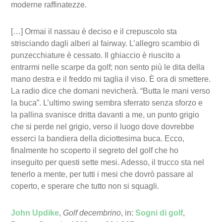
moderne raffinatezze.
[…] Ormai il nassau è deciso e il crepuscolo sta
strisciando dagli alberi al fairway. L’allegro scambio di
punzecchiature è cessato. Il ghiaccio è riuscito a
entrarmi nelle scarpe da golf; non sento più le dita della
mano destra e il freddo mi taglia il viso. È ora di smettere.
La radio dice che domani nevicherà. “Butta le mani verso
la buca”. L’ultimo swing sembra sferrato senza sforzo e
la pallina svanisce dritta davanti a me, un punto grigio
che si perde nel grigio, verso il luogo dove dovrebbe
esserci la bandiera della diciottesima buca. Ecco,
finalmente ho scoperto il segreto del golf che ho
inseguito per questi sette mesi. Adesso, il trucco sta nel
tenerlo a mente, per tutti i mesi che dovrò passare al
coperto, e sperare che tutto non si squagli.
John Updike
,
Golf decembrino
, in:
Sogni di golf
,