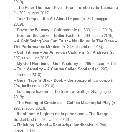
2019);
–
The Peter Thomson Five – From Turnberry to Tasmania
(n. 302, giugno 2019);
–
Tour Tempo – It’s All About Impact
(n. 301, maggio
2019);
–
Down the Fairway – Golf mentale
(n. 300, aprile 2019);
–
Born on the Links – Better Faster
(n. 299, marzo 2019);
–
A Golf Swing You Can Trust – No Hiding in The Open –
The Performance Mindset
(n. 298, dicembre 2018);
–
Golf Fitness – An American Caddie in St. Andrews
(n.
297, novembre 2018);
–
My Golf Numbers – Golf Anatomy
(n. 296, ottobre 2018);
–
Tour Mentality – A Course Called Scotland
(n. 295,
settembre 2018);
–
Gary Player’s Black Book – Dai spazio al tuo corpo
(n.
294, luglio-agosto 2018);
–
Le cinque lezioni – The Spirit of Golf
(n. 293, giugno
2018);
–
The Feeling of Greatness – Golf as Meaningful Play
(n.
292, maggio 2018);
–
Il golf non è il gioco della perfezione – The Range
Bucket List
(n. 291, aprile 2018);
–
Finishing School – Routledge Handbooks
(n. 290,
marzo 2018);