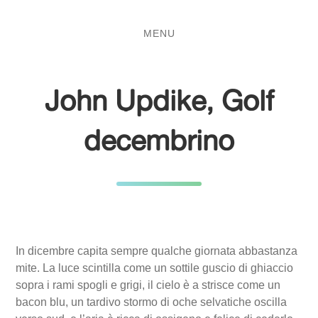
Salta
Passa
al
al
MENU
contenuto
menu
principale
John Updike, Golf
decembrino
In dicembre capita sempre qualche giornata abbastanza
mite. La luce scintilla come un sottile guscio di ghiaccio
sopra i rami spogli e grigi, il cielo è a strisce come un
bacon blu, un tardivo stormo di oche selvatiche oscilla