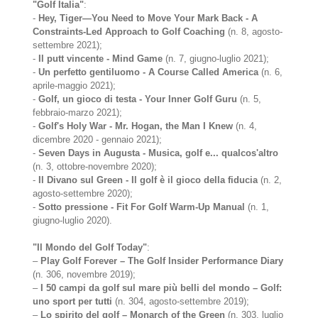
"Golf Italia"
:
-
Hey, Tiger—You Need to Move Your Mark Back - A
Constraints-Led Approach to Golf Coaching
(n. 8, agosto-
settembre 2021);
-
Il putt vincente - Mind Game
(n. 7, giugno-luglio 2021);
-
Un perfetto gentiluomo - A Course Called America
(n. 6,
aprile-maggio 2021);
-
Golf, un gioco di testa - Your Inner Golf Guru
(n. 5,
febbraio-marzo 2021);
-
Golf's Holy War - Mr. Hogan, the Man I Knew
(n. 4,
dicembre 2020 - gennaio 2021);
-
Seven Days in Augusta - Musica, golf e... qualcos'altro
(n. 3, ottobre-novembre 2020);
-
Il Divano sul Green - Il golf è il gioco della fiducia
(n. 2,
agosto-settembre 2020);
-
Sotto pressione - Fit For Golf Warm-Up Manual
(n. 1,
giugno-luglio 2020).
"Il Mondo del Golf Today"
:
–
Play Golf Forever – The Golf Insider Performance Diary
(n. 306, novembre 2019);
–
I 50 campi da golf sul mare più belli del mondo – Golf:
uno sport per tutti
(n. 304, agosto-settembre 2019);
–
Lo spirito del golf – Monarch of the Green
(n. 303, luglio