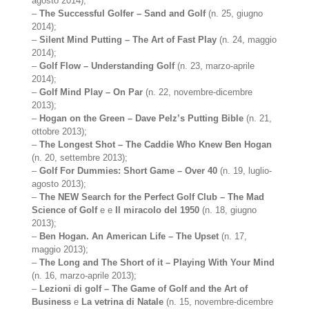
agosto 2014);
–
The Successful Golfer – Sand and Golf
(n. 25, giugno
2014);
–
Silent Mind Putting – The Art of Fast Play
(n. 24, maggio
2014);
–
Golf Flow – Understanding Golf
(n. 23, marzo-aprile
2014);
–
Golf Mind Play – On Par
(n. 22, novembre-dicembre
2013);
–
Hogan on the Green – Dave Pelz’s Putting Bible
(n. 21,
ottobre 2013);
–
The Longest Shot – The Caddie Who Knew Ben Hogan
(n. 20, settembre 2013);
–
Golf For Dummies: Short Game – Over 40
(n. 19, luglio-
agosto 2013);
–
The NEW Search for the Perfect Golf Club – The Mad
Science of Golf
e e
Il miracolo del 1950
(n. 18, giugno
2013);
–
Ben Hogan. An American Life – The Upset
(n. 17,
maggio 2013);
–
The Long and The Short of it – Playing With Your Mind
(n. 16, marzo-aprile 2013);
–
Lezioni di golf – The Game of Golf and the Art of
Business
e
La vetrina di Natale
(n. 15, novembre-dicembre