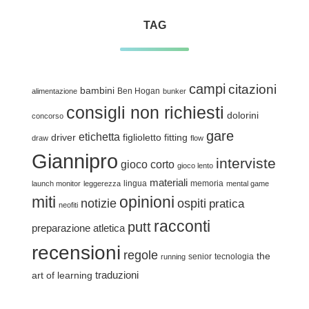
TAG
campi
citazioni
bambini
Ben Hogan
alimentazione
bunker
consigli non richiesti
dolorini
concorso
gare
etichetta
driver
figlioletto
fitting
draw
flow
Giannipro
interviste
gioco corto
gioco lento
materiali
lingua
memoria
launch monitor
leggerezza
mental game
miti
opinioni
notizie
ospiti
pratica
neofiti
racconti
putt
preparazione atletica
recensioni
regole
the
senior
tecnologia
running
traduzioni
art of learning