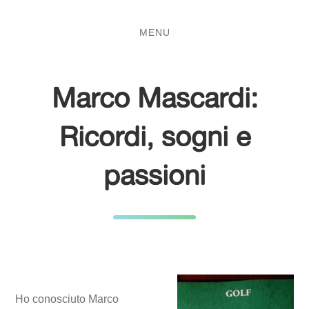
Salta
Passa
al
al
MENU
contenuto
menu
principale
Marco Mascardi:
Ricordi, sogni e
passioni
Ho conosciuto Marco