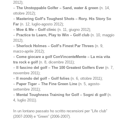
2012);
–
The Unstoppable Golfer – Sand, water & green
(n. 14,
ottobre 2012);
–
Mastering Golf’s Toughest Shots – Rory. His Story So
Far
(n. 12, luglio-agosto 2012);
–
Moe & Me – Golf clinic
(n. 11, giugno 2012);
–
Practice to Learn, Play to Win – Golf club
(n. 10, maggio
2012);
–
Sherlock Holmes – Golf’s Finest Par Threes
(n. 9,
marzo-aprile 2012);
–
Come giocare a golf ConVincenteMente – La mia vita
tra rock e golf
(n. 8, dicembre 2011);
–
Il fascino del golf – The 100 Greatest Golfers Ever
(n. 7,
novembre 2011);
–
Il mondo del golf – Golf folies
(n. 6, ottobre 2011);
–
Paper Tiger – The Fine Green Line
(n. 5, agosto-
settembre 2011);
–
Mental Toughness Training for Golf – Sogni di golf
(n.
4, luglio 2011).
In un lontano passato ho scritto recensioni per “Life club”
(2007-2009) e “Green” (2006-2007).