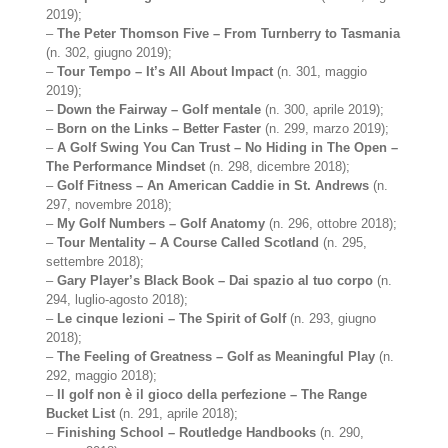
2019);
–
The Peter Thomson Five – From Turnberry to Tasmania
(n. 302, giugno 2019);
–
Tour Tempo – It’s All About Impact
(n. 301, maggio
2019);
–
Down the Fairway – Golf mentale
(n. 300, aprile 2019);
–
Born on the Links – Better Faster
(n. 299, marzo 2019);
–
A Golf Swing You Can Trust – No Hiding in The Open –
The Performance Mindset
(n. 298, dicembre 2018);
–
Golf Fitness – An American Caddie in St. Andrews
(n.
297, novembre 2018);
–
My Golf Numbers – Golf Anatomy
(n. 296, ottobre 2018);
–
Tour Mentality – A Course Called Scotland
(n. 295,
settembre 2018);
–
Gary Player’s Black Book – Dai spazio al tuo corpo
(n.
294, luglio-agosto 2018);
–
Le cinque lezioni – The Spirit of Golf
(n. 293, giugno
2018);
–
The Feeling of Greatness – Golf as Meaningful Play
(n.
292, maggio 2018);
–
Il golf non è il gioco della perfezione – The Range
Bucket List
(n. 291, aprile 2018);
–
Finishing School – Routledge Handbooks
(n. 290,