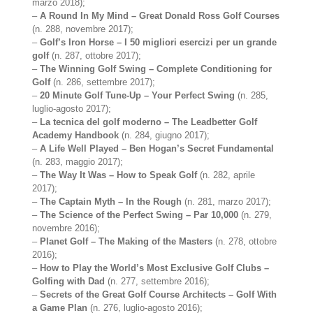
marzo 2018);
–
A Round In My Mind – Great Donald Ross Golf Courses
(n. 288, novembre 2017);
–
Golf’s Iron Horse – I 50 migliori esercizi per un grande
golf
(n. 287, ottobre 2017);
–
The Winning Golf Swing – Complete Conditioning for
Golf
(n. 286, settembre 2017);
–
20 Minute Golf Tune-Up – Your Perfect Swing
(n. 285,
luglio-agosto 2017);
–
La tecnica del golf moderno – The Leadbetter Golf
Academy Handbook
(n. 284, giugno 2017);
–
A Life Well Played – Ben Hogan’s Secret Fundamental
(n. 283, maggio 2017);
–
The Way It Was – How to Speak Golf
(n. 282, aprile
2017);
–
The Captain Myth – In the Rough
(n. 281, marzo 2017);
–
The Science of the Perfect Swing – Par 10,000
(n. 279,
novembre 2016);
–
Planet Golf – The Making of the Masters
(n. 278, ottobre
2016);
–
How to Play the World’s Most Exclusive Golf Clubs –
Golfing with Dad
(n. 277, settembre 2016);
–
Secrets of the Great Golf Course Architects – Golf With
a Game Plan
(n. 276, luglio-agosto 2016);