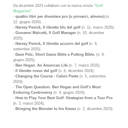
Da dicembre 2023 collaboro con la nuova rivista
"Golf
Magazine"
.
-
quattro libri per diventare pro (o provarci, almeno)
(n.
12, giugno 2026);
-
Harvey Penick, Il libretto blu del golf
(n. 11, marzo 2026);
-
Giovanni Malcotti, Il Golf Manager
(n. 10, dicembre
2025);
-
Harvey Penick, Il libretto azzurro del golf
(n. 9,
settembre 2025);
-
Dave Pelz, Short Game Bible e Putting Bible.
(n. 8,
giugno 2025);
-
Ben Hogan. An American Life
(n. 7, marzo 2025);
-
Il libretto rosso del golf
(n. 6, dicembre 2024);
-
Changing the Course - Calvin Peete
(n. 5, settembre
2024);
-
The Open Question. Ben Hogan and Golf’s Most
Enduring Controversy
(n. 4, giugno 2024);
-
How to Play Your Best Golf: Strategies from a Tour Pro
(n. 3, marzo 2024);
-
Bringing the Monster to his Knees
(n. 2, dicembre 2023).