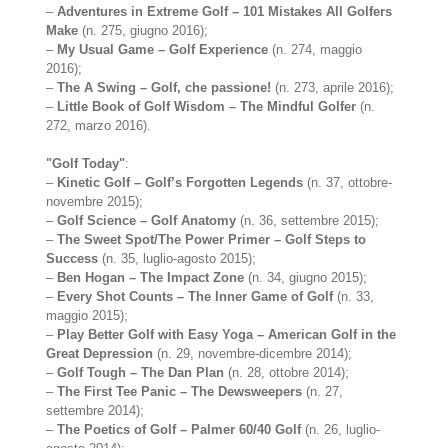
–
Adventures in Extreme Golf – 101 Mistakes All Golfers
Make
(n. 275, giugno 2016);
–
My Usual Game – Golf Experience
(n. 274, maggio
2016);
–
The A Swing – Golf, che passione!
(n. 273, aprile 2016);
–
Little Book of Golf Wisdom – The Mindful Golfer
(n.
272, marzo 2016).
"Golf Today"
:
–
Kinetic Golf – Golf’s Forgotten Legends
(n. 37, ottobre-
novembre 2015);
–
Golf Science – Golf Anatomy
(n. 36, settembre 2015);
–
The Sweet Spot/The Power Primer – Golf Steps to
Success
(n. 35, luglio-agosto 2015);
–
Ben Hogan – The Impact Zone
(n. 34, giugno 2015);
–
Every Shot Counts – The Inner Game of Golf
(n. 33,
maggio 2015);
–
Play Better Golf with Easy Yoga – American Golf in the
Great Depression
(n. 29, novembre-dicembre 2014);
–
Golf Tough – The Dan Plan
(n. 28, ottobre 2014);
–
The First Tee Panic – The Dewsweepers
(n. 27,
settembre 2014);
–
The Poetics of Golf – Palmer 60/40 Golf
(n. 26, luglio-