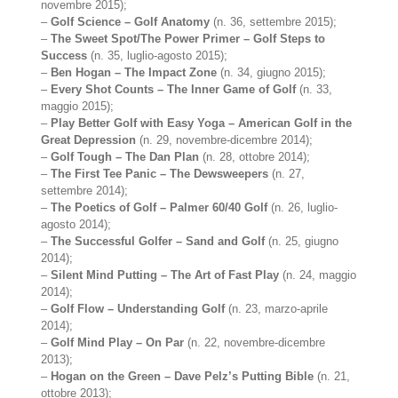
novembre 2015);
–
Golf Science – Golf Anatomy
(n. 36, settembre 2015);
–
The Sweet Spot/The Power Primer – Golf Steps to
Success
(n. 35, luglio-agosto 2015);
–
Ben Hogan – The Impact Zone
(n. 34, giugno 2015);
–
Every Shot Counts – The Inner Game of Golf
(n. 33,
maggio 2015);
–
Play Better Golf with Easy Yoga – American Golf in the
Great Depression
(n. 29, novembre-dicembre 2014);
–
Golf Tough – The Dan Plan
(n. 28, ottobre 2014);
–
The First Tee Panic – The Dewsweepers
(n. 27,
settembre 2014);
–
The Poetics of Golf – Palmer 60/40 Golf
(n. 26, luglio-
agosto 2014);
–
The Successful Golfer – Sand and Golf
(n. 25, giugno
2014);
–
Silent Mind Putting – The Art of Fast Play
(n. 24, maggio
2014);
–
Golf Flow – Understanding Golf
(n. 23, marzo-aprile
2014);
–
Golf Mind Play – On Par
(n. 22, novembre-dicembre
2013);
–
Hogan on the Green – Dave Pelz’s Putting Bible
(n. 21,
ottobre 2013);