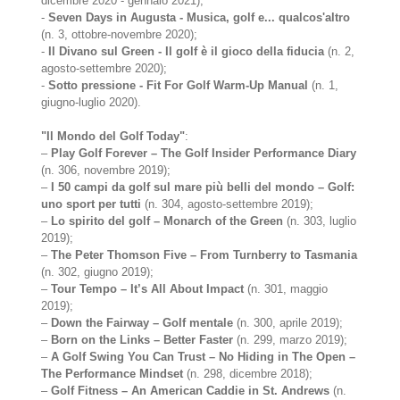
dicembre 2020 - gennaio 2021);
-
Seven Days in Augusta - Musica, golf e... qualcos'altro
(n. 3, ottobre-novembre 2020);
-
Il Divano sul Green - Il golf è il gioco della fiducia
(n. 2,
agosto-settembre 2020);
-
Sotto pressione - Fit For Golf Warm-Up Manual
(n. 1,
giugno-luglio 2020).
"Il Mondo del Golf Today"
:
–
Play Golf Forever – The Golf Insider Performance Diary
(n. 306, novembre 2019);
–
I 50 campi da golf sul mare più belli del mondo – Golf:
uno sport per tutti
(n. 304, agosto-settembre 2019);
–
Lo spirito del golf – Monarch of the Green
(n. 303, luglio
2019);
–
The Peter Thomson Five – From Turnberry to Tasmania
(n. 302, giugno 2019);
–
Tour Tempo – It’s All About Impact
(n. 301, maggio
2019);
–
Down the Fairway – Golf mentale
(n. 300, aprile 2019);
–
Born on the Links – Better Faster
(n. 299, marzo 2019);
–
A Golf Swing You Can Trust – No Hiding in The Open –
The Performance Mindset
(n. 298, dicembre 2018);
–
Golf Fitness – An American Caddie in St. Andrews
(n.