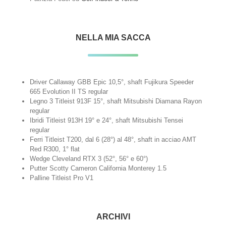
NELLA MIA SACCA
Driver Callaway GBB Epic 10,5°, shaft Fujikura Speeder
665 Evolution II TS regular
Legno 3 Titleist 913F 15°, shaft Mitsubishi Diamana Rayon
regular
Ibridi Titleist 913H 19° e 24°, shaft Mitsubishi Tensei
regular
Ferri Titleist T200, dal 6 (28°) al 48°, shaft in acciao AMT
Red R300, 1° flat
Wedge Cleveland RTX 3 (52°, 56° e 60°)
Putter Scotty Cameron California Monterey 1.5
Palline Titleist Pro V1
ARCHIVI