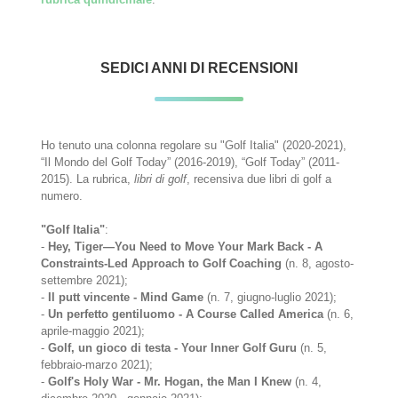
SEDICI ANNI DI RECENSIONI
Ho tenuto una colonna regolare su "Golf Italia" (2020-2021),
“Il Mondo del Golf Today” (2016-2019), “Golf Today” (2011-
2015). La rubrica,
libri di golf
, recensiva due libri di golf a
numero.
"Golf Italia"
:
-
Hey, Tiger—You Need to Move Your Mark Back - A
Constraints-Led Approach to Golf Coaching
(n. 8, agosto-
settembre 2021);
-
Il putt vincente - Mind Game
(n. 7, giugno-luglio 2021);
-
Un perfetto gentiluomo - A Course Called America
(n. 6,
aprile-maggio 2021);
-
Golf, un gioco di testa - Your Inner Golf Guru
(n. 5,
febbraio-marzo 2021);
-
Golf's Holy War - Mr. Hogan, the Man I Knew
(n. 4,