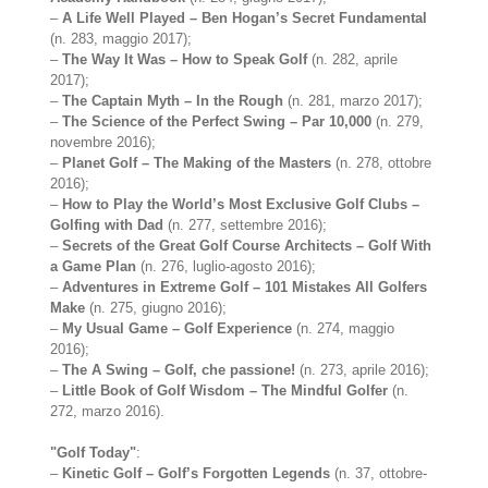
–
A Life Well Played – Ben Hogan’s Secret Fundamental
(n. 283, maggio 2017);
–
The Way It Was – How to Speak Golf
(n. 282, aprile
2017);
–
The Captain Myth – In the Rough
(n. 281, marzo 2017);
–
The Science of the Perfect Swing – Par 10,000
(n. 279,
novembre 2016);
–
Planet Golf – The Making of the Masters
(n. 278, ottobre
2016);
–
How to Play the World’s Most Exclusive Golf Clubs –
Golfing with Dad
(n. 277, settembre 2016);
–
Secrets of the Great Golf Course Architects – Golf With
a Game Plan
(n. 276, luglio-agosto 2016);
–
Adventures in Extreme Golf – 101 Mistakes All Golfers
Make
(n. 275, giugno 2016);
–
My Usual Game – Golf Experience
(n. 274, maggio
2016);
–
The A Swing – Golf, che passione!
(n. 273, aprile 2016);
–
Little Book of Golf Wisdom – The Mindful Golfer
(n.
272, marzo 2016).
"Golf Today"
:
–
Kinetic Golf – Golf’s Forgotten Legends
(n. 37, ottobre-