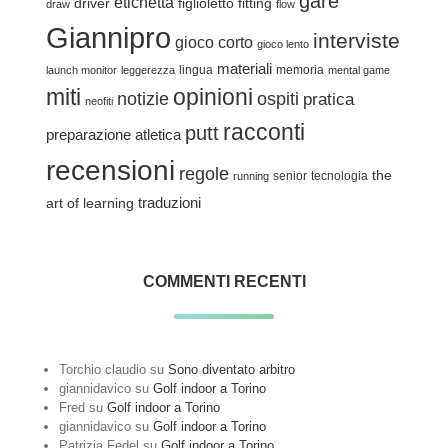
gare
etichetta
driver
figlioletto
fitting
draw
flow
Giannipro
interviste
gioco corto
gioco lento
materiali
lingua
memoria
launch monitor
leggerezza
mental game
miti
opinioni
notizie
ospiti
pratica
neofiti
racconti
putt
preparazione atletica
recensioni
regole
the
senior
tecnologia
running
traduzioni
art of learning
COMMENTI RECENTI
Torchio claudio
su
Sono diventato arbitro
giannidavico
su
Golf indoor a Torino
Fred
su
Golf indoor a Torino
giannidavico
su
Golf indoor a Torino
Patrizia Fedel
su
Golf indoor a Torino