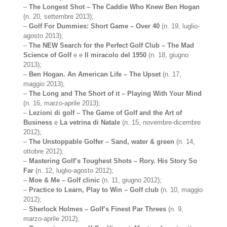
–
The Longest Shot – The Caddie Who Knew Ben Hogan
(n. 20, settembre 2013);
–
Golf For Dummies: Short Game – Over 40
(n. 19, luglio-
agosto 2013);
–
The NEW Search for the Perfect Golf Club – The Mad
Science of Golf
e e
Il miracolo del 1950
(n. 18, giugno
2013);
–
Ben Hogan. An American Life – The Upset
(n. 17,
maggio 2013);
–
The Long and The Short of it – Playing With Your Mind
(n. 16, marzo-aprile 2013);
–
Lezioni di golf – The Game of Golf and the Art of
Business
e
La vetrina di Natale
(n. 15, novembre-dicembre
2012);
–
The Unstoppable Golfer – Sand, water & green
(n. 14,
ottobre 2012);
–
Mastering Golf’s Toughest Shots – Rory. His Story So
Far
(n. 12, luglio-agosto 2012);
–
Moe & Me – Golf clinic
(n. 11, giugno 2012);
–
Practice to Learn, Play to Win – Golf club
(n. 10, maggio
2012);
–
Sherlock Holmes – Golf’s Finest Par Threes
(n. 9,
marzo-aprile 2012);