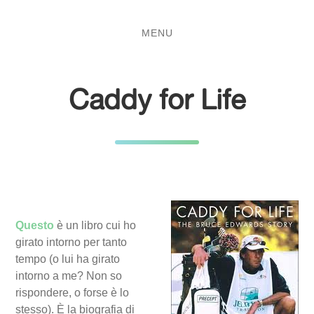
Salta
Passa
al
al
MENU
contenuto
menu
principale
Caddy for Life
Questo
è un libro cui ho
girato intorno per tanto
tempo (o lui ha girato
intorno a me? Non so
rispondere, o forse è lo
stesso). È la biografia di