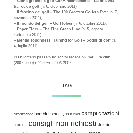
–
Come giocare a golf ConVincenteMente – La mia vita
tra rock e golf
(n. 8, dicembre 2011);
–
Il fascino del golf – The 100 Greatest Golfers Ever
(n. 7,
novembre 2011);
–
Il mondo del golf – Golf folies
(n. 6, ottobre 2011);
–
Paper Tiger – The Fine Green Line
(n. 5, agosto-
settembre 2011);
–
Mental Toughness Training for Golf – Sogni di golf
(n.
4, luglio 2011).
In un lontano passato ho scritto recensioni per “Life club”
(2007-2009) e “Green” (2006-2007).
TAG
campi
citazioni
bambini
Ben Hogan
alimentazione
bunker
consigli non richiesti
dolorini
concorso