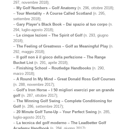
297, novembre 2018);
–
My Golf Numbers – Golf Anatomy
(n. 296, ottobre 2018);
–
Tour Mentality – A Course Called Scotland
(n. 295,
settembre 2018);
–
Gary Player’s Black Book – Dai spazio al tuo corpo
(n.
294, luglio-agosto 2018);
–
Le cinque lezioni – The Spirit of Golf
(n. 293, giugno
2018);
–
The Feeling of Greatness – Golf as Meaningful Play
(n.
292, maggio 2018);
–
Il golf non è il gioco della perfezione – The Range
Bucket List
(n. 291, aprile 2018);
–
Finishing School – Routledge Handbooks
(n. 290,
marzo 2018);
–
A Round In My Mind – Great Donald Ross Golf Courses
(n. 288, novembre 2017);
–
Golf’s Iron Horse – I 50 migliori esercizi per un grande
golf
(n. 287, ottobre 2017);
–
The Winning Golf Swing – Complete Conditioning for
Golf
(n. 286, settembre 2017);
–
20 Minute Golf Tune-Up – Your Perfect Swing
(n. 285,
luglio-agosto 2017);
–
La tecnica del golf moderno – The Leadbetter Golf
Academy Handbook
(n. 284, giugno 2017);