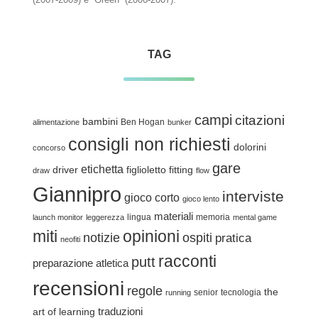
TAG
campi
citazioni
bambini
Ben Hogan
alimentazione
bunker
consigli non richiesti
dolorini
concorso
gare
etichetta
driver
figlioletto
fitting
draw
flow
Giannipro
interviste
gioco corto
gioco lento
materiali
lingua
memoria
launch monitor
leggerezza
mental game
miti
opinioni
notizie
ospiti
pratica
neofiti
racconti
putt
preparazione atletica
recensioni
regole
the
senior
tecnologia
running
traduzioni
art of learning