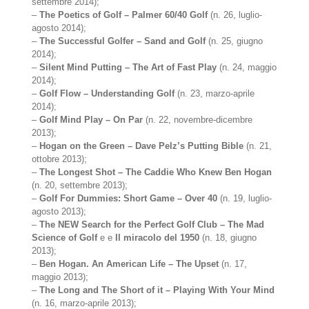
settembre 2014);
–
The Poetics of Golf – Palmer 60/40 Golf
(n. 26, luglio-
agosto 2014);
–
The Successful Golfer – Sand and Golf
(n. 25, giugno
2014);
–
Silent Mind Putting – The Art of Fast Play
(n. 24, maggio
2014);
–
Golf Flow – Understanding Golf
(n. 23, marzo-aprile
2014);
–
Golf Mind Play – On Par
(n. 22, novembre-dicembre
2013);
–
Hogan on the Green – Dave Pelz’s Putting Bible
(n. 21,
ottobre 2013);
–
The Longest Shot – The Caddie Who Knew Ben Hogan
(n. 20, settembre 2013);
–
Golf For Dummies: Short Game – Over 40
(n. 19, luglio-
agosto 2013);
–
The NEW Search for the Perfect Golf Club – The Mad
Science of Golf
e e
Il miracolo del 1950
(n. 18, giugno
2013);
–
Ben Hogan. An American Life – The Upset
(n. 17,
maggio 2013);
–
The Long and The Short of it – Playing With Your Mind
(n. 16, marzo-aprile 2013);