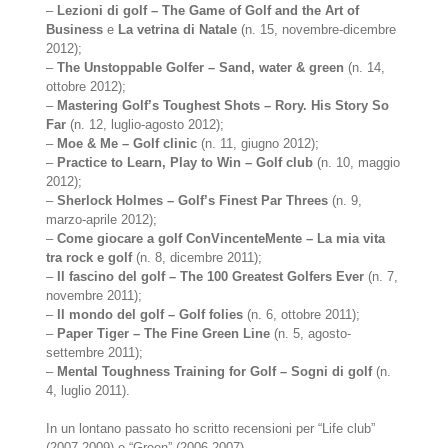
–
Lezioni di golf – The Game of Golf and the Art of
Business
e
La vetrina di Natale
(n. 15, novembre-dicembre
2012);
–
The Unstoppable Golfer – Sand, water & green
(n. 14,
ottobre 2012);
–
Mastering Golf’s Toughest Shots – Rory. His Story So
Far
(n. 12, luglio-agosto 2012);
–
Moe & Me – Golf clinic
(n. 11, giugno 2012);
–
Practice to Learn, Play to Win – Golf club
(n. 10, maggio
2012);
–
Sherlock Holmes – Golf’s Finest Par Threes
(n. 9,
marzo-aprile 2012);
–
Come giocare a golf ConVincenteMente – La mia vita
tra rock e golf
(n. 8, dicembre 2011);
–
Il fascino del golf – The 100 Greatest Golfers Ever
(n. 7,
novembre 2011);
–
Il mondo del golf – Golf folies
(n. 6, ottobre 2011);
–
Paper Tiger – The Fine Green Line
(n. 5, agosto-
settembre 2011);
–
Mental Toughness Training for Golf – Sogni di golf
(n.
4, luglio 2011).
In un lontano passato ho scritto recensioni per “Life club”
(2007-2009) e “Green” (2006-2007).