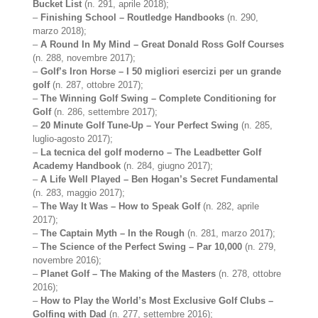
Bucket List
(n. 291, aprile 2018);
–
Finishing School – Routledge Handbooks
(n. 290,
marzo 2018);
–
A Round In My Mind – Great Donald Ross Golf Courses
(n. 288, novembre 2017);
–
Golf’s Iron Horse – I 50 migliori esercizi per un grande
golf
(n. 287, ottobre 2017);
–
The Winning Golf Swing – Complete Conditioning for
Golf
(n. 286, settembre 2017);
–
20 Minute Golf Tune-Up – Your Perfect Swing
(n. 285,
luglio-agosto 2017);
–
La tecnica del golf moderno – The Leadbetter Golf
Academy Handbook
(n. 284, giugno 2017);
–
A Life Well Played – Ben Hogan’s Secret Fundamental
(n. 283, maggio 2017);
–
The Way It Was – How to Speak Golf
(n. 282, aprile
2017);
–
The Captain Myth – In the Rough
(n. 281, marzo 2017);
–
The Science of the Perfect Swing – Par 10,000
(n. 279,
novembre 2016);
–
Planet Golf – The Making of the Masters
(n. 278, ottobre
2016);
–
How to Play the World’s Most Exclusive Golf Clubs –
Golfing with Dad
(n. 277, settembre 2016);