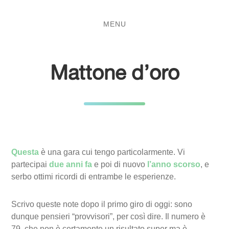
Salta
Passa
al
al
MENU
contenuto
menu
principale
Mattone d’oro
Questa
è una gara cui tengo particolarmente. Vi
partecipai
due anni fa
e poi di nuovo
l’anno scorso
, e
serbo ottimi ricordi di entrambe le esperienze.
Scrivo queste note dopo il primo giro di oggi: sono
dunque pensieri “provvisori”, per così dire. Il numero è
79, che non è certamente un risultato super ma è