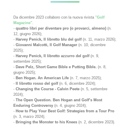
Da dicembre 2023 collaboro con la nuova rivista
"Golf
Magazine"
.
-
quattro libri per diventare pro (o provarci, almeno)
(n.
12, giugno 2026);
-
Harvey Penick, Il libretto blu del golf
(n. 11, marzo 2026);
-
Giovanni Malcotti, Il Golf Manager
(n. 10, dicembre
2025);
-
Harvey Penick, Il libretto azzurro del golf
(n. 9,
settembre 2025);
-
Dave Pelz, Short Game Bible e Putting Bible.
(n. 8,
giugno 2025);
-
Ben Hogan. An American Life
(n. 7, marzo 2025);
-
Il libretto rosso del golf
(n. 6, dicembre 2024);
-
Changing the Course - Calvin Peete
(n. 5, settembre
2024);
-
The Open Question. Ben Hogan and Golf’s Most
Enduring Controversy
(n. 4, giugno 2024);
-
How to Play Your Best Golf: Strategies from a Tour Pro
(n. 3, marzo 2024);
-
Bringing the Monster to his Knees
(n. 2, dicembre 2023).