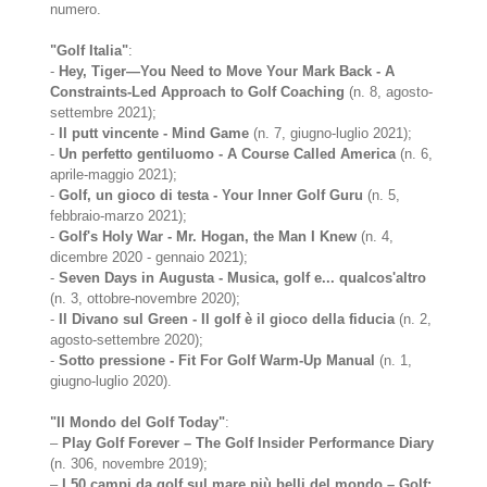
numero.
"Golf Italia"
:
-
Hey, Tiger—You Need to Move Your Mark Back - A
Constraints-Led Approach to Golf Coaching
(n. 8, agosto-
settembre 2021);
-
Il putt vincente - Mind Game
(n. 7, giugno-luglio 2021);
-
Un perfetto gentiluomo - A Course Called America
(n. 6,
aprile-maggio 2021);
-
Golf, un gioco di testa - Your Inner Golf Guru
(n. 5,
febbraio-marzo 2021);
-
Golf's Holy War - Mr. Hogan, the Man I Knew
(n. 4,
dicembre 2020 - gennaio 2021);
-
Seven Days in Augusta - Musica, golf e... qualcos'altro
(n. 3, ottobre-novembre 2020);
-
Il Divano sul Green - Il golf è il gioco della fiducia
(n. 2,
agosto-settembre 2020);
-
Sotto pressione - Fit For Golf Warm-Up Manual
(n. 1,
giugno-luglio 2020).
"Il Mondo del Golf Today"
:
–
Play Golf Forever – The Golf Insider Performance Diary
(n. 306, novembre 2019);
–
I 50 campi da golf sul mare più belli del mondo – Golf: