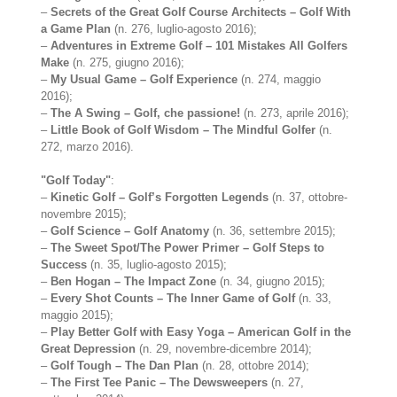
–
Secrets of the Great Golf Course Architects – Golf With
a Game Plan
(n. 276, luglio-agosto 2016);
–
Adventures in Extreme Golf – 101 Mistakes All Golfers
Make
(n. 275, giugno 2016);
–
My Usual Game – Golf Experience
(n. 274, maggio
2016);
–
The A Swing – Golf, che passione!
(n. 273, aprile 2016);
–
Little Book of Golf Wisdom – The Mindful Golfer
(n.
272, marzo 2016).
"Golf Today"
:
–
Kinetic Golf – Golf’s Forgotten Legends
(n. 37, ottobre-
novembre 2015);
–
Golf Science – Golf Anatomy
(n. 36, settembre 2015);
–
The Sweet Spot/The Power Primer – Golf Steps to
Success
(n. 35, luglio-agosto 2015);
–
Ben Hogan – The Impact Zone
(n. 34, giugno 2015);
–
Every Shot Counts – The Inner Game of Golf
(n. 33,
maggio 2015);
–
Play Better Golf with Easy Yoga – American Golf in the
Great Depression
(n. 29, novembre-dicembre 2014);
–
Golf Tough – The Dan Plan
(n. 28, ottobre 2014);
–
The First Tee Panic – The Dewsweepers
(n. 27,