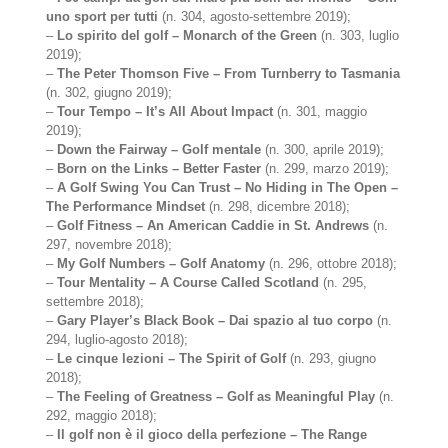
uno sport per tutti
(n. 304, agosto-settembre 2019);
–
Lo spirito del golf – Monarch of the Green
(n. 303, luglio
2019);
–
The Peter Thomson Five – From Turnberry to Tasmania
(n. 302, giugno 2019);
–
Tour Tempo – It’s All About Impact
(n. 301, maggio
2019);
–
Down the Fairway – Golf mentale
(n. 300, aprile 2019);
–
Born on the Links – Better Faster
(n. 299, marzo 2019);
–
A Golf Swing You Can Trust – No Hiding in The Open –
The Performance Mindset
(n. 298, dicembre 2018);
–
Golf Fitness – An American Caddie in St. Andrews
(n.
297, novembre 2018);
–
My Golf Numbers – Golf Anatomy
(n. 296, ottobre 2018);
–
Tour Mentality – A Course Called Scotland
(n. 295,
settembre 2018);
–
Gary Player’s Black Book – Dai spazio al tuo corpo
(n.
294, luglio-agosto 2018);
–
Le cinque lezioni – The Spirit of Golf
(n. 293, giugno
2018);
–
The Feeling of Greatness – Golf as Meaningful Play
(n.
292, maggio 2018);
–
Il golf non è il gioco della perfezione – The Range